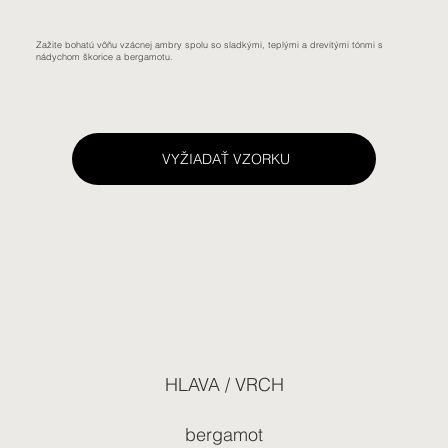
Zažite bohatú vôňu vzácnej ambry spolu so sladkými, teplými a drevitými tónmi s
nádychom škorice a bergamotu.
VYŽIADAŤ VZORKU
HLAVA / VRCH
bergamot