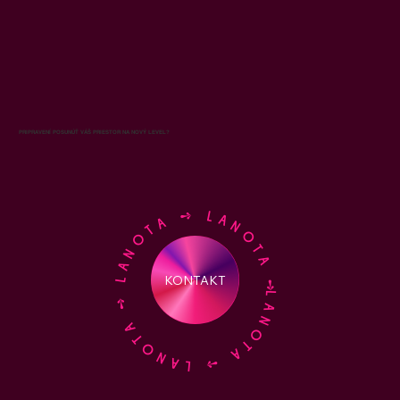
PRIPRAVENÍ POSUNÚŤ VÁŠ PRIESTOR NA NOVÝ LEVEL?
LANOTA ➺ LANOTA ➺ LANOTA ➺ LANOTA ➺
KONTAKT