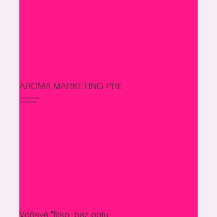
AROMA MARKETING PRE
FITNESS CENTRÁ
A POSILŇOVNE
Voňavé "fitko" bez potu