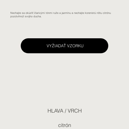
Nechajte sa okúzliť žiarivými tónmi ruže a jazmínu a nechajte korenistú nôtu citrónu
pozdvihnúť svojho ducha.
VYŽIADAŤ VZORKU
HLAVA / VRCH
citrón