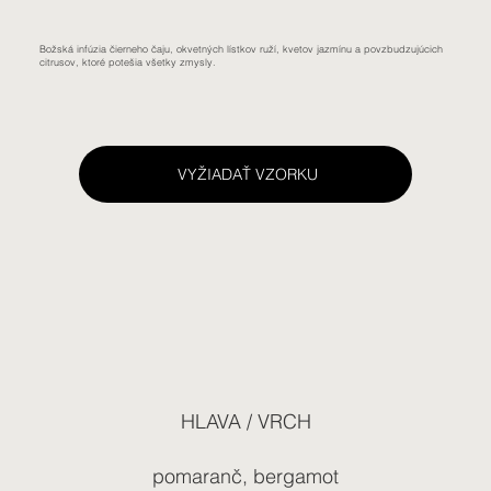
Božská infúzia čierneho čaju, okvetných lístkov ruží, kvetov jazmínu a povzbudzujúcich
citrusov, ktoré potešia všetky zmysly.
VYŽIADAŤ VZORKU
HLAVA / VRCH
pomaranč, bergamot