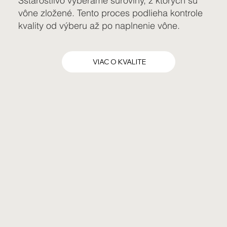
Sstarostlivo vyberáme suroviny, z ktorých sú
vône zložené. Tento proces podlieha kontrole
kvality od výberu až po naplnenie vône.
VIAC O KVALITE