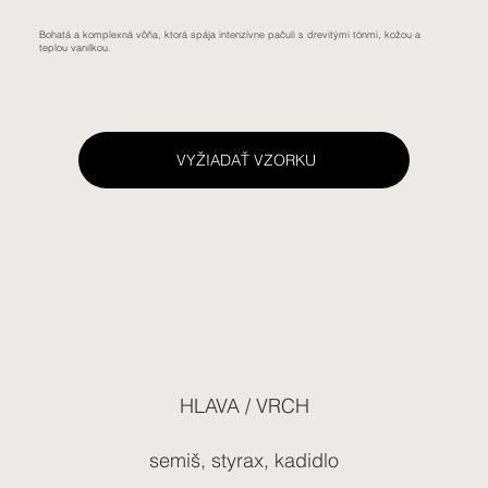
Bohatá a komplexná vôňa, ktorá spája intenzívne pačuli s drevitými tónmi, kožou a
teplou vanilkou.
VYŽIADAŤ VZORKU
HLAVA / VRCH
semiš, styrax, kadidlo