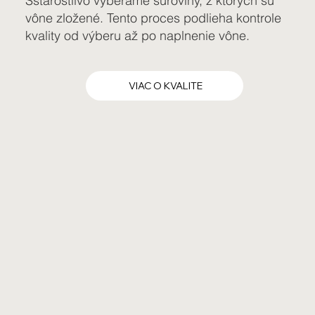
Sstarostlivo vyberáme suroviny, z ktorých sú
vône zložené. Tento proces podlieha kontrole
kvality od výberu až po naplnenie vône.
VIAC O KVALITE