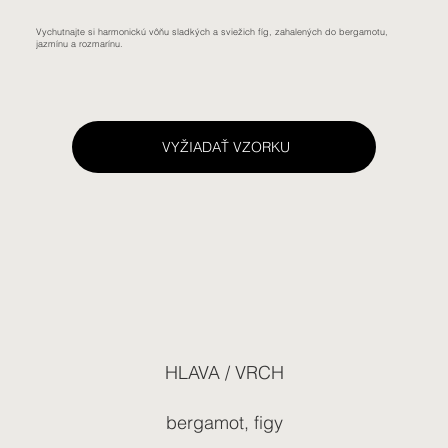
Vychutnajte si harmonickú vôňu sladkých a sviežich fíg, zahalených do bergamotu,
jazmínu a rozmarínu.
VYŽIADAŤ VZORKU
HLAVA / VRCH
bergamot, figy