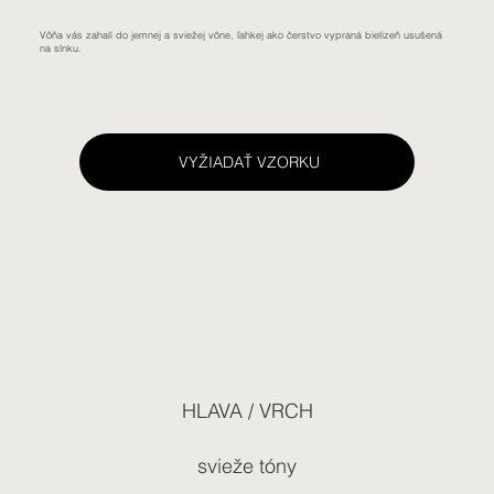
Vôňa vás zahalí do jemnej a sviežej vône, ľahkej ako čerstvo vypraná bielizeň usušená
na slnku.
VYŽIADAŤ VZORKU
HLAVA / VRCH
svieže tóny