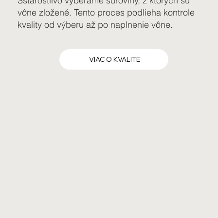
Sstarostlivo vyberáme suroviny, z ktorých sú
vône zložené. Tento proces podlieha kontrole
kvality od výberu až po naplnenie vône.
VIAC O KVALITE