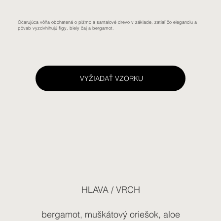
Očarujúca vôňa obohatená o pižmo a santalové drevo v základe, zatiaľ čo eleganciu a
pôvab vyzdvhihujú figy, biely čaj a bergamot.
VYŽIADAŤ VZORKU
HLAVA / VRCH
bergamot, muškátový oriešok, aloe