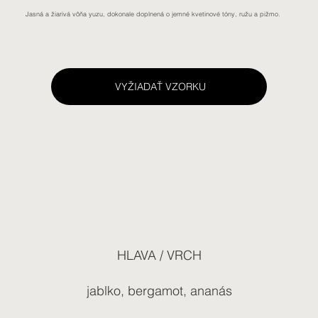
Jasná a žiarivá vôňa yuzu, dokonale doplnená o jemné kvetinové tóny, ružu a pižmo.
VYŽIADAŤ VZORKU
HLAVA / VRCH
jablko, bergamot, ananás