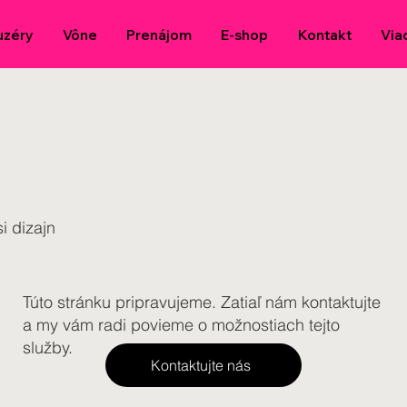
uzéry
Vône
Prenájom
E-shop
Kontakt
Via
i dizajn
Túto stránku pripravujeme. Zatiaľ nám kontaktujte
a my vám radi povieme o možnostiach tejto
služby.
Kontaktujte nás