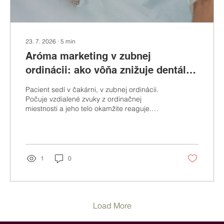
23. 7. 2026
∙
5
min
Aróma marketing v zubnej
ordinácii: ako vôňa znižuje dentálnu
fóbiu a zvyšuje návratnosť
Pacient sedí v čakárni, v zubnej ordinácii.
pacientov
Počuje vzdialené zvuky z ordinačnej
miestnosti a jeho telo okamžite reaguje.
Srdce sa zrýchli, svaly sa napnú, dlaň na
opierke kresla zvlhne. Nepomohol mu
upokojujúci tón recepčnej ani moderný
interiér. Prišiel príliš neskoro a mozog už
rozhodol, že je v ohrození. Tento
1
0
mechanizmus pozná každý zubár a väčšina z
nich si myslí, že s tým nemôže nič urobiť.
Opak je pravdou. TLDR / Aróma marketing v
dentálnej klinike je cielené využívanie
upokojujúcich...
Load More