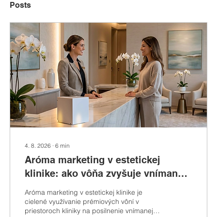
Posts
4. 8. 2026
∙
6
min
Aróma marketing v estetickej
klinike: ako vôňa zvyšuje vnímanú
hodnotu procedúr a lojalitu
Aróma marketing v estetickej klinike je
klientiek
cielené využívanie prémiových vôní v
priestoroch kliniky na posilnenie vnímanej