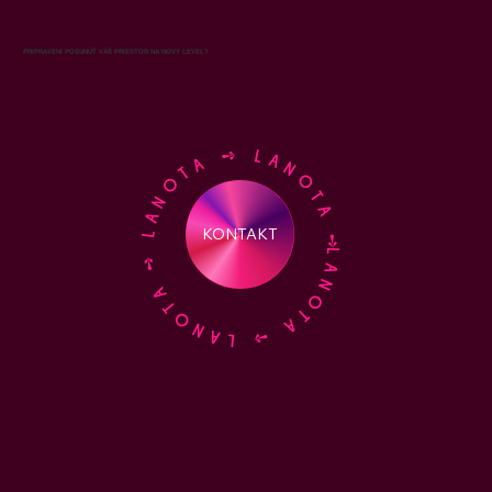
PRIPRAVENÍ POSUNÚŤ VÁŠ PRIESTOR NA NOVÝ LEVEL?
LANOTA ➺ LANOTA ➺ LANOTA ➺ LANOTA ➺
KONTAKT