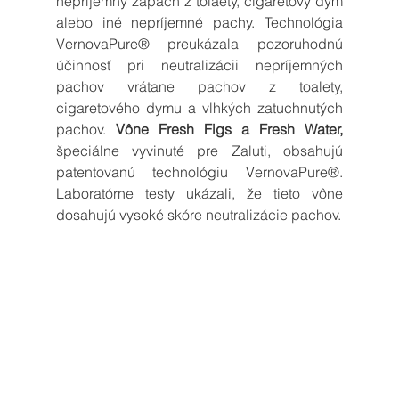
nepríjemný zápach z tolaety, cigaretový dym 
alebo iné nepríjemné pachy. Technológia 
VernovaPure® preukázala pozoruhodnú 
účinnosť pri neutralizácii nepríjemných 
pachov vrátane pachov z toalety, 
cigaretového dymu a vlhkých zatuchnutých 
pachov. 
Vône Fresh Figs a Fresh Water, 
špeciálne vyvinuté pre Zaluti, obsahujú 
patentovanú technológiu VernovaPure®. 
Laboratórne testy ukázali, že tieto vône 
dosahujú vysoké skóre neutralizácie pachov. 