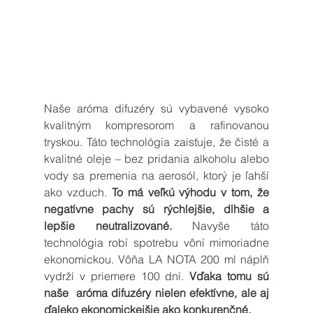
Naše aróma difuzéry sú vybavené vysoko 
kvalitným kompresorom a rafinovanou 
tryskou. Táto technológia zaisťuje, že čisté a 
kvalitné oleje – bez pridania alkoholu alebo 
vody sa premenia na aerosól, ktorý je ľahší 
ako vzduch. 
To má veľkú výhodu v tom, že 
negatívne pachy sú rýchlejšie, dlhšie a 
lepšie neutralizované. 
Navyše táto 
technológia robí spotrebu vôní mimoriadne 
ekonomickou. Vôňa LA NOTA 200 ml náplň 
vydrží v priemere 100 dní. 
Vďaka tomu sú 
naše  aróma difuzéry nielen efektívne, ale aj 
ďaleko ekonomickejšie ako konkurenčné.