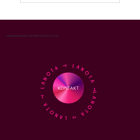
Aróma marketing pre obchodné
oddelenie: ako vôňa zvyšuje výkon
predajného tímu a uzavretosť obchodov
PRIPRAVENÍ POSUNÚŤ VÁŠ PRIESTOR NA NOVÝ LEVEL?
LANOTA ➺ LANOTA ➺ LANOTA ➺ LANOTA ➺
KONTAKT