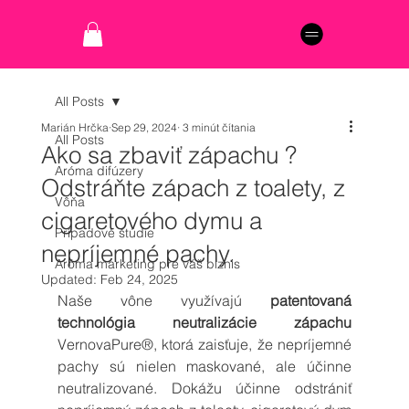
All Posts
Marián Hrčka
Sep 29, 2024
3 minút čítania
All Posts
Ako sa zbaviť zápachu ?
Aróma difúzery
Odstráňte zápach z toalety, z
Vôňa
cigaretového dymu a
Prípadové štúdie
nepríjemné pachy.
Aróma marketing pre váš biznis
Updated:
Feb 24, 2025
Naše vône využívajú
 patentovaná 
technológia neutralizácie zápachu 
VernovaPure®, ktorá zaisťuje, že nepríjemné 
pachy sú nielen maskované, ale účinne 
neutralizované. Dokážu účinne odstrániť 