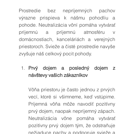
Prostredie bez nepríjemných pachov 
výrazne prispieva k nášmu pohodliu a 
pohode. Neutralizácia vôní pomáha vytvárať 
príjemnú a príjemnú atmosféru v 
domácnostiach, kanceláriách a verejných 
priestoroch. Svieže a čisté prostredie navyše 
zvyšuje náš celkový pocit pohody.
Prvý dojem a posledný dojem z 
návštevy vašich zákazníkov 
Vôňa priestoru je často jednou z prvých 
vecí, ktoré si všimneme, keď vstúpime. 
Príjemná vôňa môže navodiť pozitívny 
prvý dojem, naopak nepríjemný zápach. 
Neutralizácia vône pomáha vytvárať 
pozitívny prvý dojem tým, že odstraňuje 
nežiaduce pachy a podporuje svieže a 