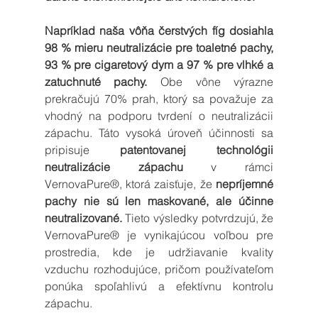
Napríklad naša vôňa čerstvých fíg dosiahla 
98 % mieru neutralizácie pre toaletné pachy, 
93 % pre cigaretový dym a 97 % pre vlhké a 
zatuchnuté pachy.
 Obe vône výrazne 
prekračujú 70% prah, ktorý sa považuje za 
vhodný na podporu tvrdení o neutralizácii 
zápachu. Táto vysoká úroveň účinnosti sa 
pripisuje 
patentovanej technológii 
neutralizácie zápachu 
v rámci 
VernovaPure®, ktorá zaisťuje, že 
nepríjemné 
pachy nie sú len maskované, ale účinne 
neutralizované.
 Tieto výsledky potvrdzujú, že 
VernovaPure® je vynikajúcou voľbou pre 
prostredia, kde je udržiavanie kvality 
vzduchu rozhodujúce, pričom používateľom 
ponúka spoľahlivú a efektívnu kontrolu 
zápachu.