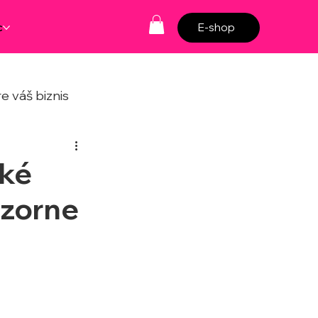
c
E-shop
e váš biznis
aké
ozorne