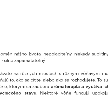
mén nášho života, nepolapiteľný, niekedy sublítlny, 
té - silne zapamätateľný. 
ávate na rôznych miestach s rôznymi vôňavými mole
ú to, ako sa cítite, alebo ako sa rozhodujete. To s
ne, ktorými sa zaoberá 
arómaterapia a využíva ich
ychického stavu
. Niektoré vôňe fungujú upokojuj