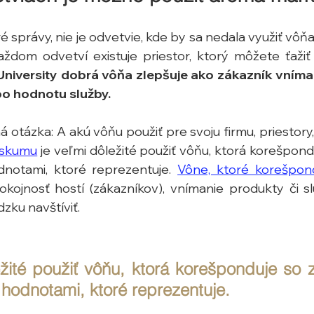
správy, nie je odvetvie, kde by sa nedala využiť vôň
ždom odvetví existuje priestor, ktorý môžete ťažiť
niversity dobrá vôňa zlepšuje ako zákazník vníma k
ebo hodnotu služby.
 otázka: A akú vôňu použiť pre svoju firmu, priestory,
eskumu
 je veľmi dôležité použiť vôňu, ktorá korešpond
dnotami, ktoré reprezentuje. 
Vône, ktoré korešpond
okojnosť hostí (zákazníkov), vnímanie produkty či sl
zku navštíviť.
žité použiť vôňu, ktorá korešponduje so z
 hodnotami, ktoré reprezentuje.