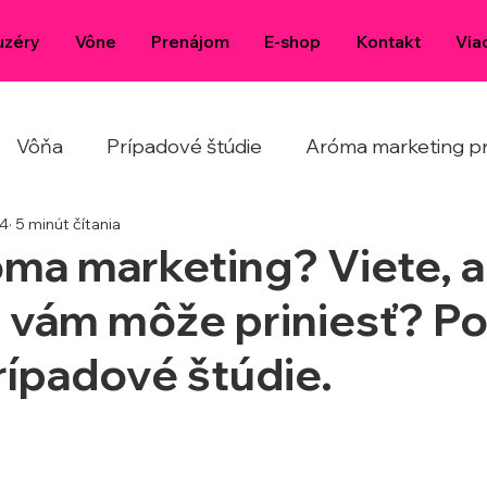
uzéry
Vône
Prenájom
E-shop
Kontakt
Via
Vôňa
Prípadové štúdie
Aróma marketing pr
24
5 minút čítania
óma marketing? Viete, 
 vám môže priniesť? P
prípadové štúdie.