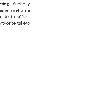
ting
, čuchový 
ameraného na 
a
. Je to súčasť 
tvoríte takéto 