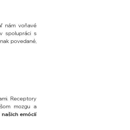
iaľ nám voňavé 
 spolupráci s 
inak povedané, 
mi. Receptory 
ašom mozgu a 
 našich emócií 