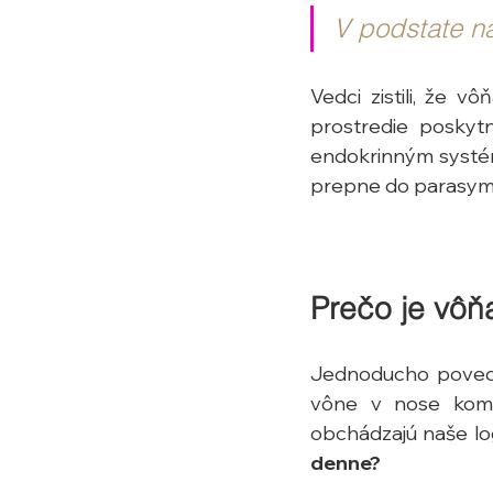
V podstate n
Vedci zistili, že v
prostredie poskyt
endokrinným systém
prepne do parasym
Prečo je vôň
Jednoducho povedan
vône v nose komu
obchádzajú naše log
denne?