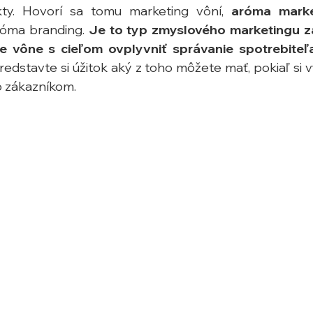
y. Hovorí sa tomu marketing vôní, 
aróma marke
róma branding. 
Je to typ zmyslového marketingu z
tie vône s cieľom ovplyvniť správanie spotrebiteľ
edstavte si úžitok aký z toho môžete mať, pokiaľ si vy
 zákazníkom.