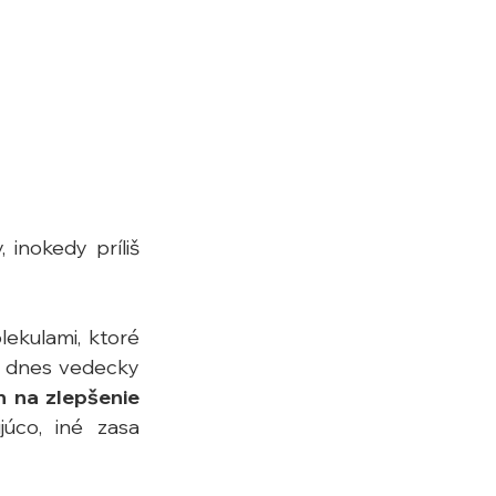
inokedy príliš 
kulami, ktoré 
ú dnes vedecky 
 na zlepšenie 
úco, iné zasa 