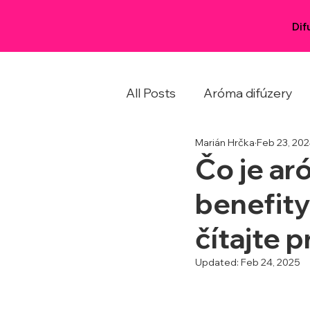
Dif
All Posts
Aróma difúzery
Marián Hrčka
Feb 23, 20
Čo je ar
benefity
čítajte 
Updated:
Feb 24, 2025