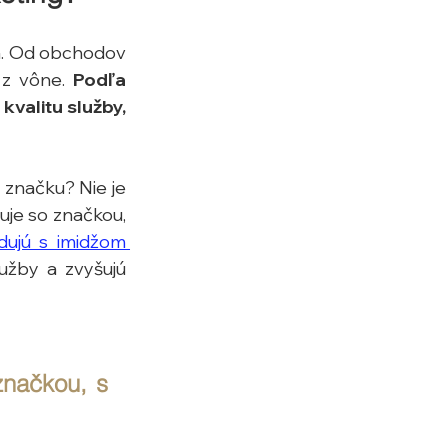
a. Od obchodov 
 z vône. 
Podľa 
valitu služby, 
 značku? Nie je 
uje so značkou, 
ujú s imidžom 
užby a zvyšujú 
načkou, s 