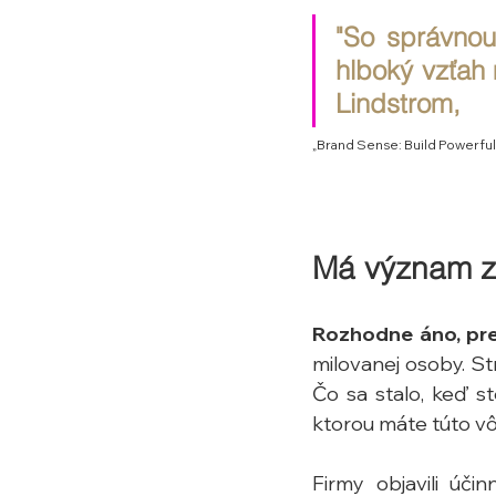
"So správnou
hlboký vzťah 
Lindstrom, 
„Brand Sense: Build Powerful
Má význam za
Rozhodne áno, pre
milovanej osoby. Str
Čo sa stalo, keď st
ktorou máte túto vô
Firmy objavili úči