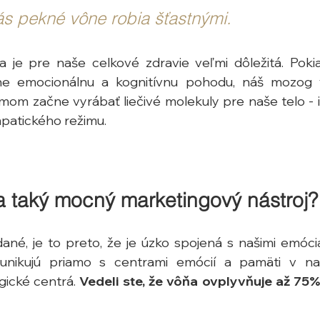
ás pekné vône robia šťastnými.
ôňa je pre naše celkové zdravie veľmi dôležitá. Pok
ne emocionálnu a kognitívnu pohodu, náš mozog v
om začne vyrábať liečivé molekuly pre naše telo - 
patického režimu.
a taký mocný marketingový nástroj?
é, je to preto, že je úzko spojená s našimi emócia
nikujú priamo s centrami emócií a pamäti v n
ické centrá. 
Vedeli ste, že vôňa ovplyvňuje až 75%