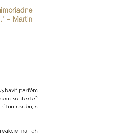
imoriadne 
 – Martin 
 vybaviť parfém 
 inom kontexte? 
rétnu osobu, s 
eakcie na ich 