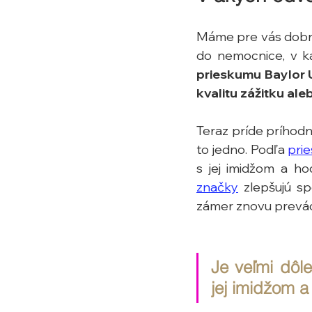
Máme pre vás dobré 
do nemocnice, v ka
prieskumu Baylor U
kvalitu zážitku al
Teraz príde príhodná
to jedno. Podľa 
pri
s jej imidžom a ho
značky
 zlepšujú sp
zámer znovu prevád
Je veľmi dôle
jej imidžom a