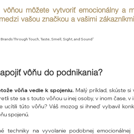
 vôňou môžete vytvoriť emocionálny a m
medzi vašou značkou a vašimi zákazníkmi."
 Brands Through Touch, Taste, Smell, Sight, and Sound“
pojiť vôňu do podnikania?
tože vôňa vedie k spojeniu.
 Malý príklad, skúste si
etli ste sa s touto vôňou u inej osoby, v inom čase, v
e ucítili túto vôňu? Váš mozog si ihneď vybavil konk
ňu spojenú. 
nné techniky na vyvolanie podobnej emocionálnej r