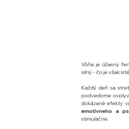
Vôňa je úžasný feno
silný - čo je však is
Každý deň sa stret
podvedome ovplyvňuj
dokázané efekty vô
emotívneho a ps
stimulačne. 