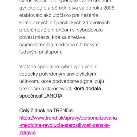
starostlivosti. Toto špecializované centrum 
gynekológie a pôrodníctva sa od roku 2006 
etablovalo ako útočisko pre riešenie 
komplexných a špecifických zdravotných 
problémov žien, pričom si vybudovalo 
povesť miesta, kde sa stretáva 
najmodernejšia medicína s hlbokým 
ľudským prístupom.
Vrátane špeciálne vybraných vôní s 
vedecky potvrdeným anxiolytickým 
účinkom, ktoré podvedome signalizujú 
bezpečie a starostlivosť, 
ktoré dodala 
spoočnosť LANOTA
. 
Celý článok na TRENDe:
https://www.trend.sk/spravy/personalizovana
-medicina-revolucia-starostlivosti-zenske-
zdravie