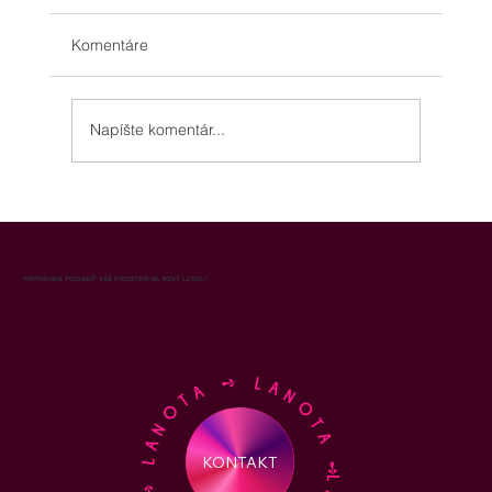
Komentáre
Napíšte komentár...
Aróma marketing pre obchodné
oddelenie: ako vôňa zvyšuje výkon
predajného tímu a uzavretosť obchodov
PRIPRAVENÍ POSUNÚŤ VÁŠ PRIESTOR NA NOVÝ LEVEL?
LANOTA ➺ LANOTA ➺ LANOTA ➺ LANOTA ➺
KONTAKT