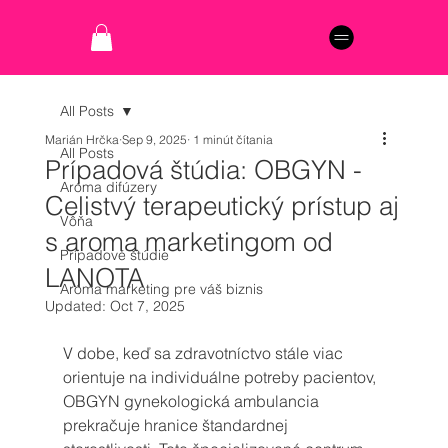
All Posts
Marián Hrčka
Sep 9, 2025
1 minút čítania
All Posts
Prípadová štúdia: OBGYN -
Aróma difúzery
Celistvý terapeutický prístup aj
Vôňa
s aroma marketingom od
Prípadové štúdie
LANOTA
Aróma marketing pre váš biznis
Updated:
Oct 7, 2025
V dobe, keď sa zdravotníctvo stále viac 
orientuje na individuálne potreby pacientov, 
OBGYN gynekologická ambulancia 
prekračuje hranice štandardnej 