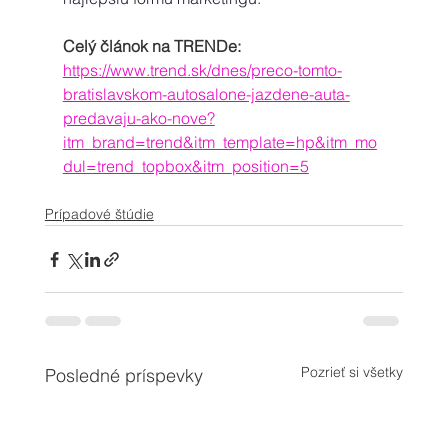
Celý článok na TRENDe:
https://www.trend.sk/dnes/preco-tomto-
bratislavskom-autosalone-jazdene-auta-
predavaju-ako-nove?
itm_brand=trend&itm_template=hp&itm_mo
dul=trend_topbox&itm_position=5
Prípadové štúdie
Pozrieť si všetky
Posledné príspevky