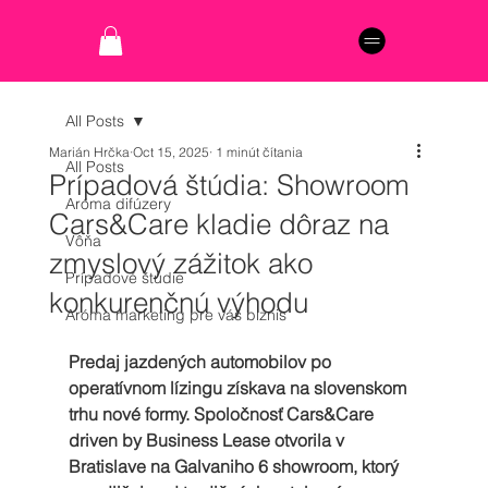
All Posts
Marián Hrčka
Oct 15, 2025
1 minút čítania
All Posts
Prípadová štúdia: Showroom
Aróma difúzery
Cars&Care kladie dôraz na
Vôňa
zmyslový zážitok ako
Prípadové štúdie
konkurenčnú výhodu
Aróma marketing pre váš biznis
Predaj jazdených automobilov po 
operatívnom lízingu získava na slovenskom 
trhu nové formy. Spoločnosť Cars&Care 
driven by Business Lease otvorila v 
Bratislave na Galvaniho 6 showroom, ktorý 