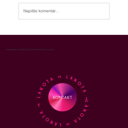
Napíšte komentár...
Aróma marketing v kancelárii: ako vôňa
zvyšuje produktivitu zamestnancov o 25
% a znižuje chybovosť o 54 %
PRIPRAVENÍ POSUNÚŤ VÁŠ PRIESTOR NA NOVÝ LEVEL?
LANOTA ➺ LANOTA ➺ LANOTA ➺ LANOTA ➺
KONTAKT