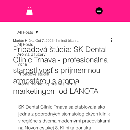
All Posts
Marián Hrčka
Oct 7, 2025
1 minút čítania
All Posts
Prípadová štúdia: SK Dental
Aróma difúzery
Clinic Trnava - profesionálna
Vôňa
starostlivosť s príjmemnou
Prípadové štúdie
atmosférou s aroma
Aróma marketing pre váš biznis
marketingom od LANOTA
SK Dental Clinic Trnava sa etablovala ako 
jedna z popredných stomatologických kliník 
v regióne s dvoma modernými pracoviskami 
na Novomestskej 8. Klinika ponúka 