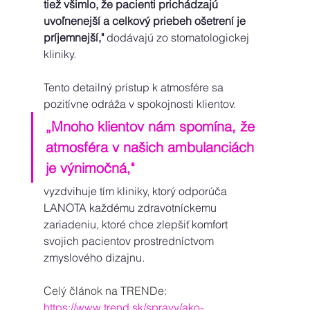
tiež všimlo, že pacienti prichádzajú 
uvoľnenejší a celkový priebeh ošetrení je 
príjemnejší,"
 dodávajú zo stomatologickej 
kliniky. 
Tento detailný prístup k atmosfére sa 
pozitívne odráža v spokojnosti klientov.
„Mnoho klientov nám spomína, že 
atmosféra v našich ambulanciách 
je výnimočná," 
vyzdvihuje tím kliniky, ktorý odporúča 
LANOTA každému zdravotníckemu 
zariadeniu, ktoré chce zlepšiť komfort 
svojich pacientov prostredníctvom 
zmyslového dizajnu. 
Celý článok na TRENDe:
https://www.trend.sk/spravy/ako-