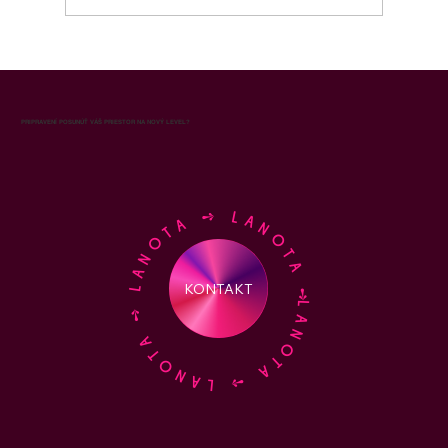
Aróma marketing pre obchodné
oddelenie: ako vôňa zvyšuje výkon
predajného tímu a uzavretosť obchodov
PRIPRAVENÍ POSUNÚŤ VÁŠ PRIESTOR NA NOVÝ LEVEL?
LANOTA ➺ LANOTA ➺ LANOTA ➺ LANOTA ➺
KONTAKT