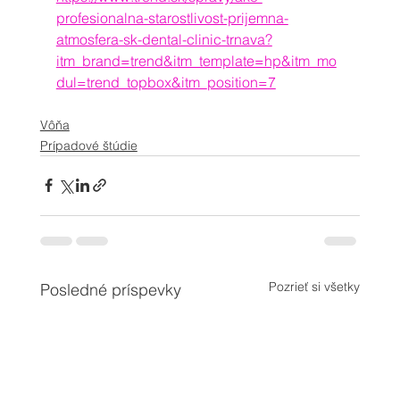
profesionalna-starostlivost-prijemna-
atmosfera-sk-dental-clinic-trnava?
itm_brand=trend&itm_template=hp&itm_mo
dul=trend_topbox&itm_position=7
Vôňa
Prípadové štúdie
Pozrieť si všetky
Posledné príspevky