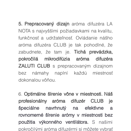
5. Prepracovaný dizajn
 aróma difuzéra LA 
NOTA s najvyššími požiadavkami na kvalitu, 
funkčnosť a udržateľnosť. Ovládanie nášho 
aróma difuzéra CLUB je tak pohodlné, že 
zabudnete, že tam je. 
Tichá prevádzka, 
pokročilá mikrodifúzia aróma difuzéra  
ZALUTI CLUB
 s prepracovaným dizajnom 
bez námahy naplní každú miestnosť 
dokonalou vôňou.
6. 
Optimálne šírenie vône v miestnosti. Náš 
profesionálny aróma difuzér CLUB je 
špeciálne navrhnutý na efektívne a 
rovnomerné šírenie arómy v miestnosti bez 
použitia výkonného ventilátora. 
S našimi 
pokročilými aróma difuzérmi si môžete vybrať 