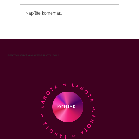
Napíšte komentár...
Aróma marketing pre obchodné
oddelenie: ako vôňa zvyšuje výkon
predajného tímu a uzavretosť obchodov
PRIPRAVENÍ POSUNÚŤ VÁŠ PRIESTOR NA NOVÝ LEVEL?
LANOTA ➺ LANOTA ➺ LANOTA ➺ LANOTA ➺
KONTAKT