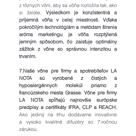
z rôznych vôní, aby sa vôňa rozložila tak, ako 
si želáte. 
Výsledkom je konzistentná a 
príjemná vôňa v celej miestnosti. Vďaka 
pokročilým technológiám a metódam šírenia 
aróma marketingu je vôňa rozptýlená 
jemným spôsobom, čo zaisťuje optimálny 
zážitok z vône so správnou intenzitou a 
trvaním.
7.
Naše vône pre firmy a spotrebiteľov LA 
NOTA sú vyrobené z čistých a 
hypoalergénnych molekúl priamo z 
francúzskeho mesta Grasse. Vône pre firmy 
LA NOTA spĺňajú najnovšie európske 
predpisy a certifikáty IFRA, CLP a REACH. 
Ako jediný na trhu dodávame inovatívne 
a vysoko kvalitné difuzéry so 7-ročnou 
zárukou. 