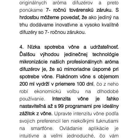
originálnych aróma difuzérov a preto 
ponúkame 
7- ročnú továrenskú záruku. S 
hrdosťou môžeme povedať, že 
ako jediný na 
trhu dodávame inovatívne a vysoko kvalitné 
difuzéry so 7- ročnou zárukou.
4. Nízka spotreba vône a udržateľnosť. 
Ďalšou výhodou jedinečnej technológie 
mikronizácie našich profesionálnych aróma 
difuzérov je, že sú mimoriadne úsporné pri 
spotrebe vône. Flakónom vône s objemom 
200 ml vydrží v priemere 100 dní
, čo z neho 
robí ekonomickú voľbu na dlhodobé 
používanie. 
Intenzita vône je ľahko 
nastaviteľná až s 99 programami pre ideálny 
zážitok z vône. 
Upravte intenzitu vône podľa 
svojich preferencií len niekoľkými ťuknutiami 
na smartfóne. Ovládanie aplikácie je 
intuitívne a veľmi jednoduché, čo vám 