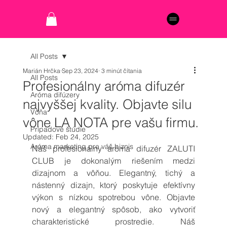
All Posts
Marián Hrčka
Sep 23, 2024
3 minút čítania
All Posts
Profesionálny aróma difuzér
Aróma difúzery
najvyššej kvality. Objavte silu
Vôňa
vône LA NOTA pre vašu firmu.
Prípadové štúdie
Updated:
Feb 24, 2025
Aróma marketing pre váš biznis
Náš profesionálny aróma difuzér ZALUTI 
CLUB je dokonalým riešením medzi 
dizajnom a vôňou. Elegantný, tichý a 
nástenný dizajn, ktorý poskytuje efektívny 
výkon s nízkou spotrebou vône. Objavte 
nový a elegantný spôsob, ako vytvoriť 
charakteristické prostredie. Náš 