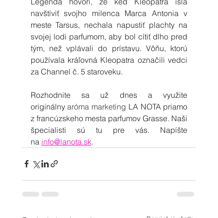
Legenda hovorí, že keď Kleopatra išla 
navštíviť svojho milenca Marca Antonia v 
meste Tarsus, nechala napustiť plachty na 
svojej lodi parfumom, aby bol cítiť dlho pred 
tým, než vplávali do prístavu. Vôňu, ktorú 
používala kráľovná Kleopatra označili vedci 
za Channel č. 5 staroveku.
Rozhodnite sa už dnes a využite 
originálny 
aróma marketing
 LA NOTA priamo 
z francúzskeho mesta parfumov Grasse. Naši 
špecialisti sú tu pre vás. Napíšte 
na 
info@lanota.sk
.