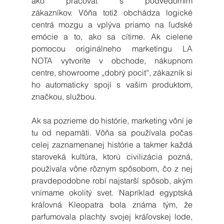
ako pracovať s podvedomím 
zákazníkov. Vôňa totiž obchádza logické 
centrá mozgu a vplýva priamo na ľudské 
emócie a to, ako sa cítime. Ak cielene 
pomocou originálneho marketingu 
LA 
NOTA
 vytvoríte v obchode, nákupnom 
centre, showroome „dobrý pocit“, zákazník si 
ho automaticky spojí s vašim produktom, 
značkou, službou.
Ak sa pozrieme do histórie, marketing vôní je 
tu od nepamäti. Vôňa sa používala počas 
celej zaznamenanej histórie a takmer každá 
staroveká kultúra, ktorú civilizácia pozná, 
používala vône rôznym spôsobom, čo z nej 
pravdepodobne robí najstarší spôsob, akým 
vnímame okolitý svet. Napríklad egyptská 
kráľovná Kleopatra bola známa tým, že 
parfumovala plachty svojej kráľovskej lode, 