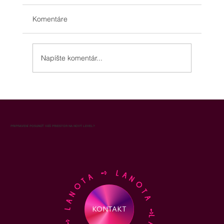
Komentáre
Napíšte komentár...
Aróma marketing pre obchodné
oddelenie: ako vôňa zvyšuje výkon
predajného tímu a uzavretosť obchodov
PRIPRAVENÍ POSUNÚŤ VÁŠ PRIESTOR NA NOVÝ LEVEL?
LANOTA ➺ LANOTA ➺ LANOTA ➺ LANOTA ➺
KONTAKT