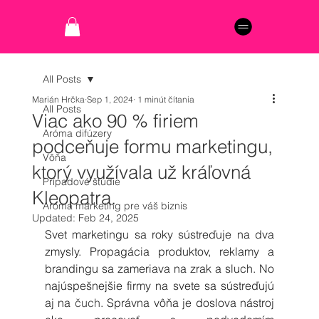
All Posts
Marián Hrčka
Sep 1, 2024
1 minút čítania
All Posts
Viac ako 90 % firiem
Aróma difúzery
podceňuje formu marketingu,
Vôňa
ktorý využívala už kráľovná
Prípadové štúdie
Kleopatra.
Aróma marketing pre váš biznis
Updated:
Feb 24, 2025
Svet marketingu sa roky sústreďuje na dva 
zmysly. Propagácia produktov, reklamy a 
brandingu sa zameriava na zrak a sluch. No 
najúspešnejšie firmy na svete sa sústreďujú 
aj na 
čuch
. Správna vôňa je doslova nástroj 