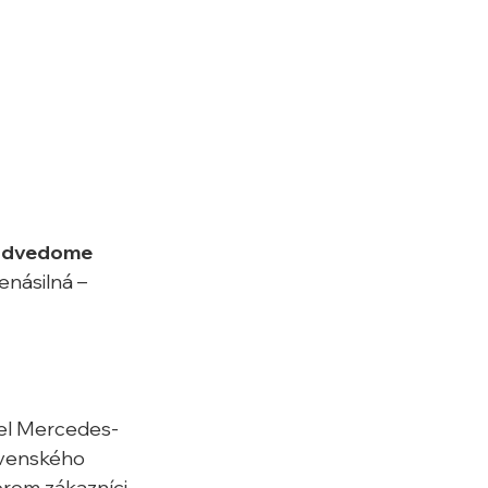
dvedome 
enásilná – 
iel Mercedes-
ovenského 
rom zákazníci 