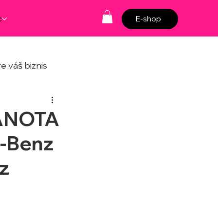
c
E-shop
e váš biznis
LANOTA
s-Benz
z