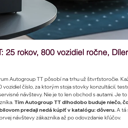
 25 rokov, 800 vozidiel ročne, Díler
um Autogroup TT pôsobí na trhu už štvrťstoročie. Ka
ozidiel číslo, za ktorým stoja stovky konzultácií, testo
servisné návštevy. Nie je to len obchod s autami. Je t
zníka. 
Tím Autogroup TT dlhodobo buduje niečo, čo
lovom predaji nedá kúpiť v katalógu: dôveru.
 A tá 
prvej návštevy zákazníka až po odovzdanie kľúčov.