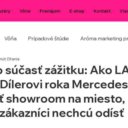
uzéry
Vône
Prenájom
E-shop
Kontakt
Via
Vôňa
Prípadové štúdie
Aróma marketing pr
nút čítania
o súčasť zážitku: Ako 
Dílerovi roka Mercede
ť showroom na miesto, 
zákazníci nechcú odísť