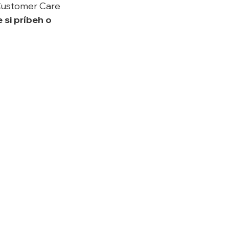
 Customer Care 
 si príbeh o 