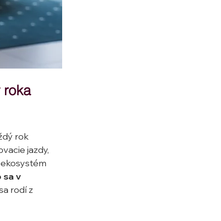
 roka 
ždý rok 
vacie jazdy, 
o ekosystém 
 sa v 
sa rodí z 