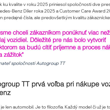
 ku kvalite v roku 2025 priniesol spoločnosti dve pres
rcedes-Benz Díler roka 2025 a Customer Care Award 2
n predajné čísla, ale predovšetkým kvalitu zákaznícke
 sme chceli zákazníkom ponúknuť viac než 
j vozidiel. Dôležité pre nás bolo vytvoriť 
 ktorom sa budú cítiť príjemne a proces ná
 zážitok"
ateľ spoločnosti Autogroup TT
ogroup TT prvá voľba pri nákupe voz
enz
 len automobil. Je to filozofia. Každý model či už je to