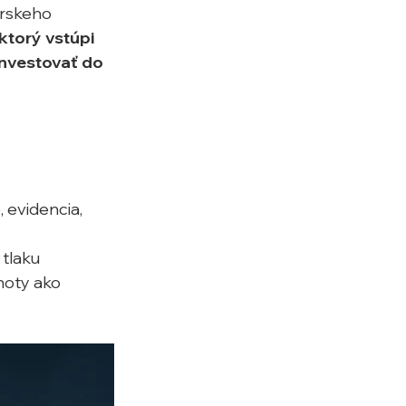
rskeho 
ktorý vstúpi 
nvestovať do 
 evidencia, 
 tlaku
oty ako 