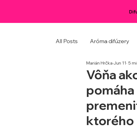
Dif
All Posts
Aróma difúzery
Marián Hrčka
Jun 11
5 mi
Vôňa ak
pomáha 
premeni
ktorého 