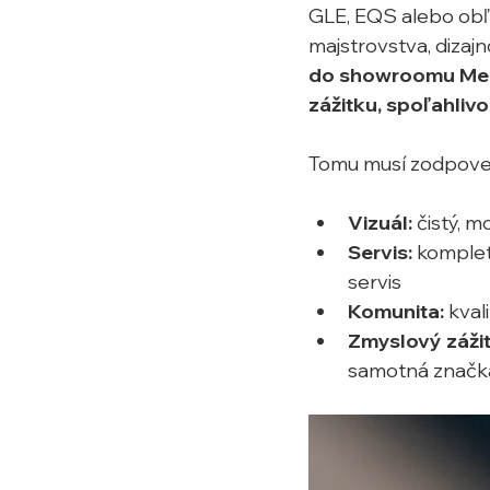
GLE, EQS alebo obľ
majstrovstva, dizaj
do showroomu Merc
zážitku, spoľahliv
Tomu musí zodpoved
Vizuál: 
čistý, 
Servis:
 komplet
servis
Komunita: 
kval
Zmyslový záži
samotná značk