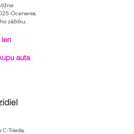
tížne 
025. Ocenenia, 
ho zážitku.
len 
kupu auta 
idiel 
 C-Trieda, 