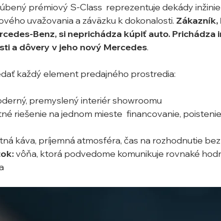
úbený prémiový S-Class  reprezentuje dekády inžinie
nového uvažovania a záväzku k dokonalosti. 
Zákazník, 
edes-Benz, si neprichádza kúpiť auto. Prichádza i
osti a dôvery v jeho nový Mercedes
. 
ať každý element predajného prostredia:
moderný, premyslený interiér showroomu
né riešenie na jednom mieste  financovanie, poistenie,
itná káva, príjemná atmosféra, čas na rozhodnutie bez
tok:
 vôňa, ktorá podvedome komunikuje rovnaké hodn
a