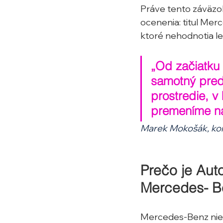
Práve tento záväzok
ocenenia: titul Me
ktoré nehodnotia le
„Od začiatku
samotný preda
prostredie, v
premeníme na
Marek Mokošák, kon
Prečo je Aut
Mercedes- B
Mercedes-Benz nie je