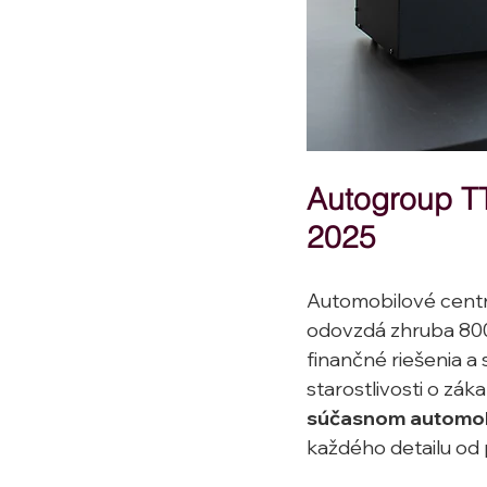
Autogroup TT:
2025
Automobilové centr
odovzdá zhruba 800 v
finančné riešenia a 
starostlivosti o záka
súčasnom automobi
každého detailu od 