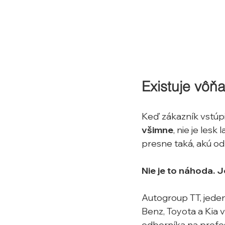
Existuje vôň
Keď zákazník vstúpi
všimne
, nie je lesk
presne taká, akú o
Nie je to náhoda. 
Autogroup TT, jede
Benz, Toyota a Kia 
odborníka na profe