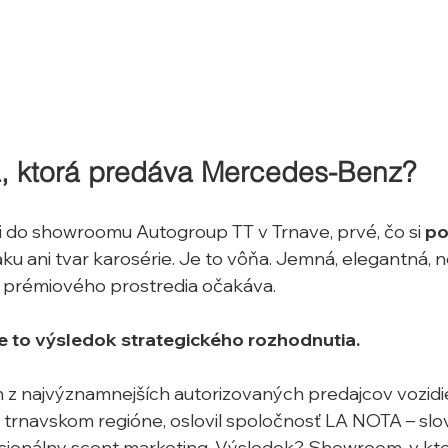
a, ktorá predáva Mercedes-Benz?
 do showroomu Autogroup TT v Trnave, prvé, čo si 
po
 laku ani tvar karosérie. Je to vôňa. Jemná, elegantná, n
d prémiového prostredia očakáva.
Je to výsledok strategického rozhodnutia.
n z najvýznamnejších autorizovaných predajcov vozid
v trnavskom regióne, oslovil spoločnosť LA NOTA – sl
sionálny scent marketing. Výsledok? Showroom, v kto