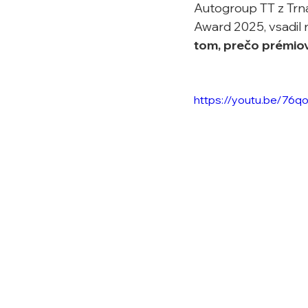
Autogroup TT z Trna
Award 2025, vsadil 
tom, prečo prémiová
https://youtu.be/76