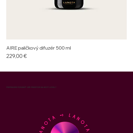
AIRE paličkový difuzér 500 ml
Cena
229,00 €
PRIPRAVENÍ POSUNÚŤ VÁŠ PRIESTOR NA NOVÝ LEVEL?