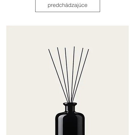
predchádzajúce