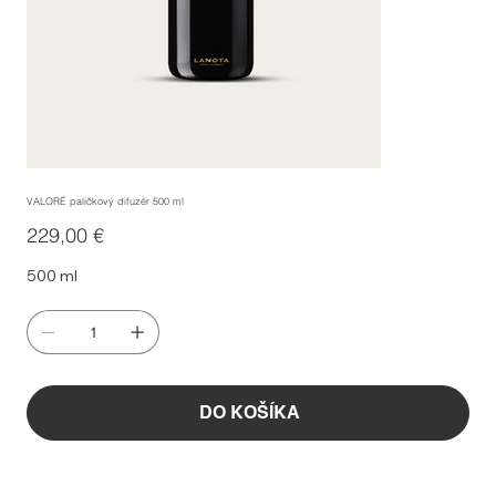
VALORÉ paličkový difuzér 500 ml
Cena
229,00 €
500 ml
DO KOŠÍKA