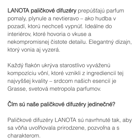
LANOTA paličkové difuzéry
prepúšťajú parfum
pomaly, plynule a nevtieravo – ako hudba v
pozadí, ktorú nechceš vypnúť. Ideálne do
interiérov, ktoré hovoria o vkuse a
nekompromisnej čistote detailu. Elegantný dizajn,
ktorý vonia aj vyzerá.
Každý flakón ukrýva starostlivo vyváženú
kompozíciu vôní, ktoré vznikli z ingrediencií tej
najvyššej kvality – srdcom našich esencií je
Grasse, svetová metropola parfumov.
Čím sú naše paličkové difuzéry jedinečné?
Paličkové difuzéry LANOTA sú navrhnuté tak, aby
sa vôňa uvoľňovala prirodzene, pozvoľna a s
charakterom.