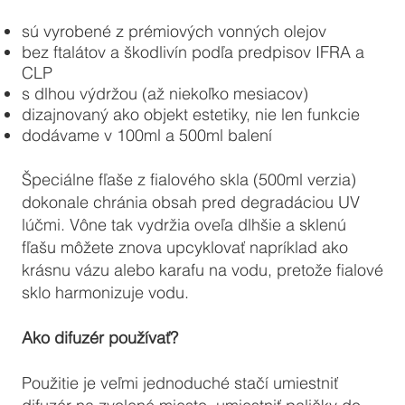
sú vyrobené z prémiových vonných olejov
bez ftalátov a škodlivín podľa predpisov IFRA a
CLP
s dlhou výdržou (až niekoľko mesiacov)
dizajnovaný ako objekt estetiky, nie len funkcie
dodávame v 100ml a 500ml balení
Špeciálne fľaše z fialového skla (500ml verzia)
dokonale chránia obsah pred degradáciou UV
lúčmi. Vône tak vydržia oveľa dlhšie a sklenú
fľašu môžete znova upcyklovať napríklad ako
krásnu vázu alebo karafu na vodu, pretože fialové
sklo harmonizuje vodu.
Ako difuzér používať?
Použitie je veľmi jednoduché stačí umiestniť