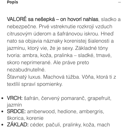
Popis
VALORÉ sa nešepká – on hovorí nahlas
, sladko a
nebezpečne. Prvé vstreknutie rozkrojí vzduch
citrusovým úderom a šafránovou iskrou. Hneď
nato sa objavia náznaky korenistej šialenosti a
jazmínu, ktorý vie, že je sexy. Základné tóny
tvoria: ambra, koža, pralinka – sladké, tmavé,
skoro neprimerané. Ale práve preto
nezabudnuteľné.
Šťavnatý luxus. Machová túžba. Vôňa, ktorá ti z
textílií spraví spomienky.
VRCH:
šafrán, červený pomaranč, grapefruit,
jazmín
SRDCE:
amberwood, hedione, ambergris,
škorica, korenie
ZÁKLAD:
céder, pačuli, pralinky, koža, mach