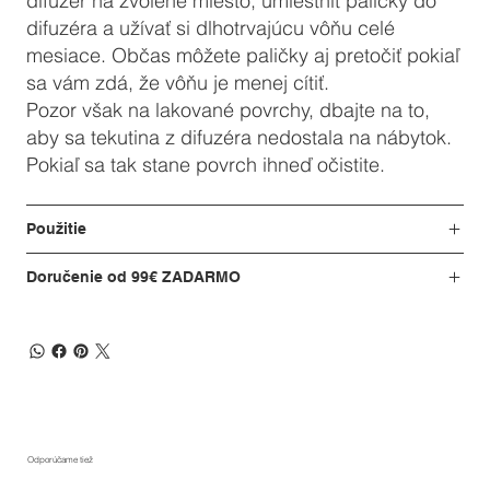
difuzér na zvolené miesto, umiestniť paličky do
difuzéra a užívať si dlhotrvajúcu vôňu celé
mesiace. Občas môžete paličky aj pretočiť pokiaľ
sa vám zdá, že vôňu je menej cítiť.
Pozor však na lakované povrchy, dbajte na to,
aby sa tekutina z difuzéra nedostala na nábytok.
Pokiaľ sa tak stane povrch ihneď očistite.
Použitie
Doručenie od 99€ ZADARMO
Odporúčame tiež