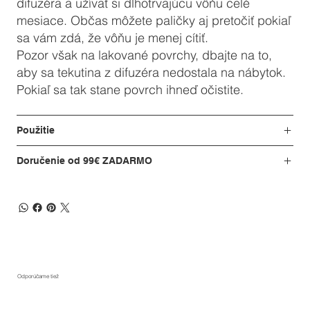
difuzéra a užívať si dlhotrvajúcu vôňu celé
mesiace. Občas môžete paličky aj pretočiť pokiaľ
sa vám zdá, že vôňu je menej cítiť.
Pozor však na lakované povrchy, dbajte na to,
aby sa tekutina z difuzéra nedostala na nábytok.
Pokiaľ sa tak stane povrch ihneď očistite.
Použitie
Doručenie od 99€ ZADARMO
Odporúčame tiež