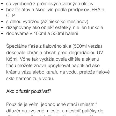
sú vyrobené z prémiových vonných olejov
bez ftalátov a škodlivín podľa predpisov IFRA a
CLP
s dlhou výdržou (až niekoľko mesiacov)
dizajnovaný ako objekt estetiky, nie len funkcie
dodávame v 100ml a 500ml balení
Špeciálne fľaše z fialového skla (500ml verzia)
dokonale chránia obsah pred degradáciou UV
lúčmi. Vône tak vydržia oveľa dlhšie a sklenú
fľašu môžete znova upcyklovať napríklad ako
krásnu vázu alebo karafu na vodu, pretože fialové
sklo harmonizuje vodu.
Ako difuzér používať?
Použitie je veľmi jednoduché stačí umiestniť
difuzér na zvolené miesto, umiestniť paličky do