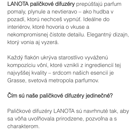
LANOTA paličkové difuzéry
prepúšťajú parfum
pomaly, plynule a nevtieravo – ako hudba v
pozadí, ktorú nechceš vypnúť. Ideálne do
interiérov, ktoré hovoria o vkuse a
nekompromisnej čistote detailu. Elegantný dizajn,
ktorý vonia aj vyzerá.
Každý flakón ukrýva starostlivo vyváženú
kompozíciu vôní, ktoré vznikli z ingrediencií tej
najvyššej kvality – srdcom našich esencií je
Grasse, svetová metropola parfumov.
Čím sú naše paličkové difuzéry jedinečné?
Paličkové difuzéry LANOTA sú navrhnuté tak, aby
sa vôňa uvoľňovala prirodzene, pozvoľna a s
charakterom.