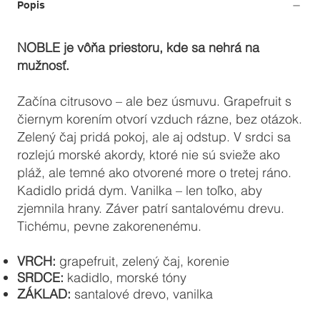
Popis
NOBLE je vôňa priestoru, kde sa nehrá na
mužnosť.
Začína citrusovo – ale bez úsmuvu. Grapefruit s
čiernym korením otvorí vzduch rázne, bez otázok.
Zelený čaj pridá pokoj, ale aj odstup. V srdci sa
rozlejú morské akordy, ktoré nie sú svieže ako
pláž, ale temné ako otvorené more o tretej ráno.
Kadidlo pridá dym. Vanilka – len toľko, aby
zjemnila hrany. Záver patrí santalovému drevu.
Tichému, pevne zakorenenému.
VRCH:
grapefruit, zelený čaj, korenie
SRDCE:
kadidlo, morské tóny
ZÁKLAD:
santalové drevo, vanilka