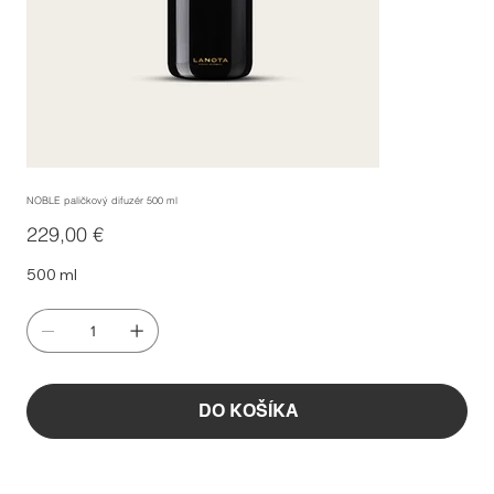
NOBLE paličkový difuzér 500 ml
Cena
229,00 €
500 ml
DO KOŠÍKA