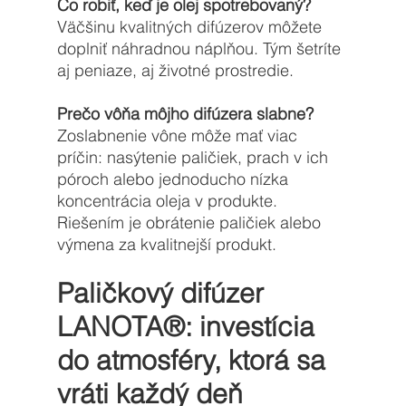
Čo robiť, keď je olej spotrebovaný?
Väčšinu kvalitných difúzerov môžete 
doplniť náhradnou náplňou. Tým šetríte 
aj peniaze, aj životné prostredie.
Prečo vôňa môjho difúzera slabne?
Zoslabnenie vône môže mať viac 
príčin: nasýtenie paličiek, prach v ich 
póroch alebo jednoducho nízka 
koncentrácia oleja v produkte. 
Riešením je obrátenie paličiek alebo 
výmena za kvalitnejší produkt.
Paličkový difúzer 
LANOTA®: 
investícia 
do atmosféry, ktorá sa 
vráti každý deň