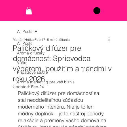
All Posts
Marián Hrčka
Feb 17
5 minút čítania
All Posts
Paličkový difúzer pre
Aróma difúzery
domácnosť: Sprievodca
Vôňa
výberom, použitím a trendmi v
Prípadové štúdie
roku 2026
Aróma marketing pre váš biznis
Updated:
Feb 24
Paličkový difúzer pre domácnosť sa 
stal neoddeliteľnou súčasťou 
moderného interiéru. Nie je to len 
módny doplnok – je to nástroj pohody, 
relaxácie a premeny vášho domova na 