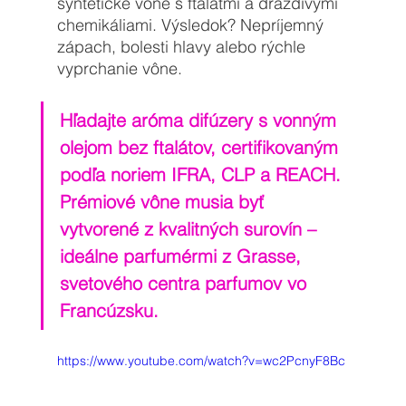
syntetické vône s ftalátmi a dráždivými 
chemikáliami. Výsledok? Nepríjemný 
zápach, bolesti hlavy alebo rýchle 
vyprchanie vône.
Hľadajte aróma difúzery s vonným 
olejom bez ftalátov, certifikovaným 
podľa noriem IFRA, CLP a REACH. 
Prémiové vône musia byť 
vytvorené z kvalitných surovín – 
ideálne parfumérmi z Grasse, 
svetového centra parfumov vo 
Francúzsku.
https://www.youtube.com/watch?v=wc2PcnyF8Bc