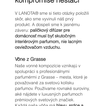
kompromise nestačí
V 
LANOTA®
 sme si tieto otázky položili 
skôr, ako sme vyvinuli náš prvý 
produkt. A dospeli sme k jasnému 
záveru: 
paličkový difúzer pre 
domácnosť musí byť skutočným 
interiérovým parfumom, nie lacným 
osviežovačom vzduchu.
Vône z Grasse
Naše vonné kompozície vznikajú v 
spolupráci s profesionálnymi 
parfumérmi z Grasse – mesta, ktoré je 
považované za svetovú kolísku 
parfumov. Používame rovnaké suroviny, 
aké nájdete v luxusných parfumoch 
prémiových svetových značiek.
Každá naša vôňa má 
hlavu, srdce a 