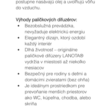
postupne nasávajú olej a uvoľňujú vôňu 
do vzduchu.
Výhody paličkových difuzérov:
Bezobslužná prevádzka, 
nevyžaduje elektrickú energiu
Elegantný dizajn, ktorý ozdobí 
každý interiér
Dlhá životnosť – originálne  
paličkové difúzery 
LANOTA®
vydržia v miestosti až niekoľko 
mesiacov
Bezpečný pre rodiny s deťmi a 
domácimi zvieratami (bez ohňa)
Je ideálnym prostriedkom pre 
prevoňanie menších priestorov 
ako WC, kúpeľna, chodba, alebo 
skriňa