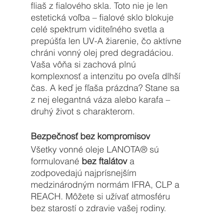
fliaš z fialového skla. Toto nie je len 
estetická voľba – fialové sklo blokuje 
celé spektrum viditeľného svetla a 
prepúšťa len UV-A žiarenie, čo aktívne 
chráni vonný olej pred degradáciou. 
Vaša vôňa si zachová plnú 
komplexnosť a intenzitu po oveľa dlhší 
čas. A keď je fľaša prázdna? Stane sa 
z nej elegantná váza alebo karafa – 
druhý život s charakterom.
Bezpečnosť bez kompromisov
Všetky vonné oleje 
LANOTA®
 sú 
formulované 
bez ftalátov
 a 
zodpovedajú najprísnejším 
medzinárodným normám IFRA, CLP a 
REACH. Môžete si užívať atmosféru 
bez starostí o zdravie vašej rodiny.