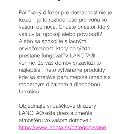
Paličkový difúzer pre domácnosť nie je 
luxus – je to rozhodnutie pre vôňu vo 
vašom domove. Chcete priestor, ktorý 
vás uvíta, upokojí alebo povzbudí? 
Alebo sa spokojíte s lacným 
osviežovačom, ktorý po týždni 
prestane fungovať?V 
LANOTA® 
veríme, že váš domov si zaslúži to 
najlepšie. Preto vytvárame produkty, 
kde sa stretáva parfumérske umenie s 
moderným dizajnom a dlhodobou 
funkciou.
Objednajte si paličkové difúzery 
LANOTA® ešte dnes a zmeňte 
atmosféru vo vašom domove : 
https://www.lanota.sk/category/vone