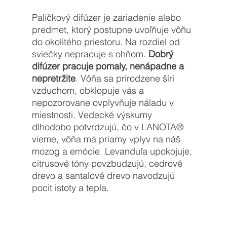
Paličkový difúzer je zariadenie alebo 
predmet, ktorý postupne uvoľňuje vôňu 
do okolitého priestoru. Na rozdiel od 
sviečky nepracuje s ohňom. 
Dobrý 
difúzer pracuje pomaly, nenápadne a 
nepretržite
. Vôňa sa prirodzene šíri 
vzduchom, obklopuje vás a 
nepozorovane ovplyvňuje náladu v 
miestnosti. Vedecké výskumy 
dlhodobo potvrdzujú, čo v 
LANOTA® 
vieme, 
vôňa má priamy vplyv na náš 
mozog a emócie. Levanduľa upokojuje, 
citrusové tóny povzbudzujú, cedrové 
drevo a santalové drevo navodzujú 
pocit istoty a tepla.