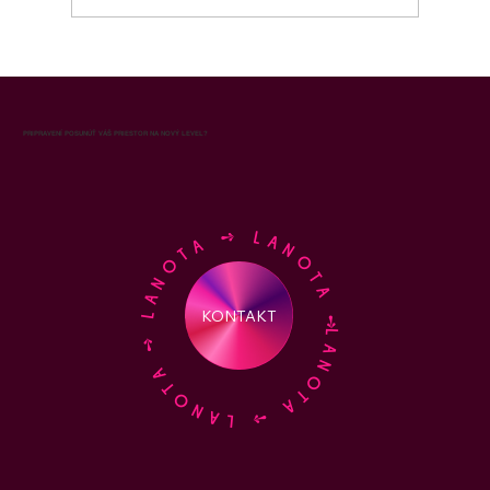
Originálny paličkový difuzér LANOTA: keď
sa kvalita stretne s luxusom, zmení
atmosféru vášho domova
PRIPRAVENÍ POSUNÚŤ VÁŠ PRIESTOR NA NOVÝ LEVEL?
LANOTA ➺ LANOTA ➺ LANOTA ➺ LANOTA ➺
KONTAKT