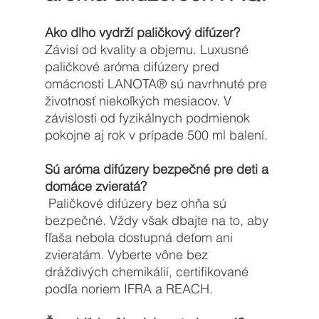
Ako dlho vydrží paličkový difúzer?
Závisí od kvality a objemu. Luxusné 
paličkové aróma difúzery pred 
omácnosti 
LANOTA®
 sú navrhnuté pre 
životnosť niekoľkých mesiacov. V 
závislosti od fyzikálnych podmienok 
pokojne aj rok v prípade 500 ml balení. 
Sú aróma difúzery bezpečné pre deti a 
domáce zvieratá?
 Paličkové difúzery bez ohňa sú 
bezpečné. Vždy však dbajte na to, aby 
fľaša nebola dostupná deťom ani 
zvieratám. Vyberte vône bez 
dráždivých chemikálií, certifikované 
podľa noriem IFRA a REACH.