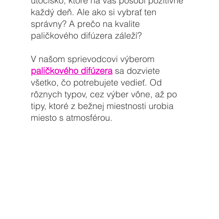
útočisko, ktoré na vás pôsobí pozitívne 
každý deň. Ale ako si vybrať ten 
správny? A prečo na kvalite 
paličkového difúzera záleží?
V našom sprievodcovi výberom 
paličkového difúzera
 sa dozviete 
všetko, čo potrebujete vedieť. Od 
rôznych typov, cez výber vône, až po 
tipy, ktoré z bežnej miestnosti urobia 
miesto s atmosférou. 