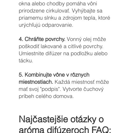
okna alebo chodby pomáha vôni 
prirodzene cirkulovať. Vyhýbajte sa 
priamemu slnku a zdrojom tepla, ktoré 
urýchľujú odparovanie.
4. Chráňte povrchy.
 Vonný olej môže 
poškodiť lakované a citlivé povrchy. 
Umiestnite difúzer na podložku alebo 
tácku.
5. Kombinujte vône v rôznych 
miestnostiach.
 Každá miestnosť môže 
mať svoj "podpis". Vytvorte čuchový 
príbeh celého domova.
Najčastejšie otázky o 
aróma difúzeroch FAQ: