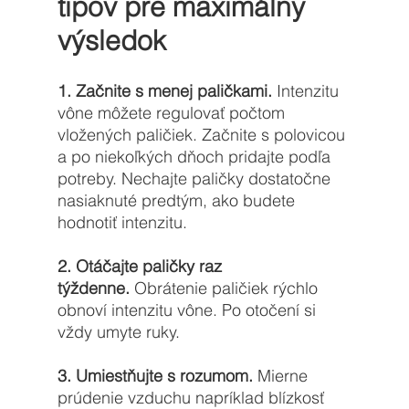
tipov pre maximálny 
výsledok
1. Začnite s menej paličkami.
 Intenzitu 
vône môžete regulovať počtom 
vložených paličiek. Začnite s polovicou 
a po niekoľkých dňoch pridajte podľa 
potreby. Nechajte paličky dostatočne 
nasiaknuté predtým, ako budete 
hodnotiť intenzitu.
2. Otáčajte paličky raz 
týždenne.
 Obrátenie paličiek rýchlo 
obnoví intenzitu vône. Po otočení si 
vždy umyte ruky.
3. Umiestňujte s rozumom.
 Mierne 
prúdenie vzduchu napríklad blízkosť 