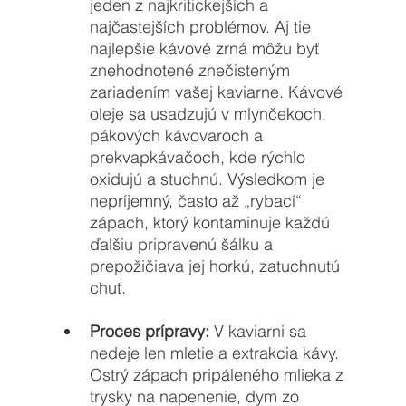
jeden z najkritickejších a 
najčastejších problémov. Aj tie 
najlepšie kávové zrná môžu byť 
znehodnotené znečisteným 
zariadením vašej kaviarne. Kávové 
oleje sa usadzujú v mlynčekoch, 
pákových kávovaroch a 
prekvapkávačoch, kde rýchlo 
oxidujú a stuchnú. Výsledkom je 
nepríjemný, často až „rybací“ 
zápach, ktorý kontaminuje každú 
ďalšiu pripravenú šálku a 
prepožičiava jej horkú, zatuchnutú 
chuť.
Proces prípravy:
 V kaviarni sa 
nedeje len mletie a extrakcia kávy. 
Ostrý zápach pripáleného mlieka z 
trysky na napenenie, dym zo 