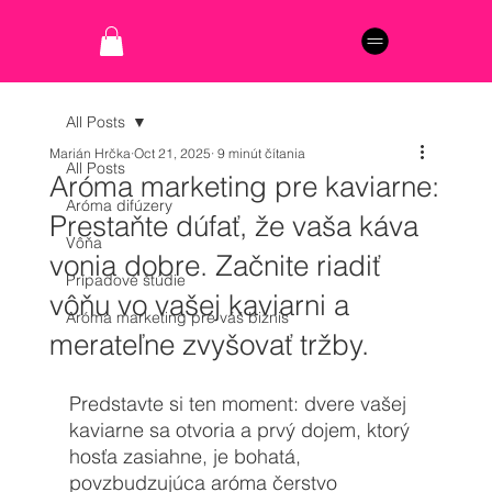
All Posts
Marián Hrčka
Oct 21, 2025
9 minút čítania
All Posts
Aróma marketing pre kaviarne:
Aróma difúzery
Prestaňte dúfať, že vaša káva
Vôňa
vonia dobre. Začnite riadiť
Prípadové štúdie
vôňu vo vašej kaviarni a
Aróma marketing pre váš biznis
merateľne zvyšovať tržby.
Predstavte si ten moment: dvere vašej 
kaviarne sa otvoria a prvý dojem, ktorý 
hosťa zasiahne, je bohatá, 
povzbudzujúca aróma čerstvo 