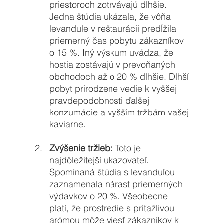
priestoroch zotrvávajú dlhšie. 
Jedna štúdia ukázala, že vôňa 
levandule v reštaurácii predĺžila 
priemerný čas pobytu zákazníkov 
o 15 %. Iný výskum uvádza, že 
hostia zostávajú v prevoňaných 
obchodoch až o 20 % dlhšie. Dlhší 
pobyt prirodzene vedie k vyššej 
pravdepodobnosti ďalšej 
konzumácie a vyšším tržbám vašej 
kaviarne. 
Zvýšenie tržieb:
 Toto je 
najdôležitejší ukazovateľ. 
Spomínaná štúdia s levanduľou 
zaznamenala nárast priemerných 
výdavkov o 20 %. Všeobecne 
platí, že prostredie s príťažlivou 
arómou môže viesť zákazníkov k 