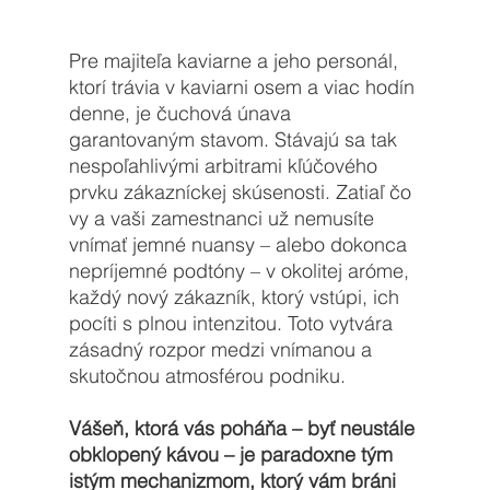
Pre majiteľa kaviarne a jeho personál, 
ktorí trávia v kaviarni osem a viac hodín 
denne, je čuchová únava 
garantovaným stavom. Stávajú sa tak 
nespoľahlivými arbitrami kľúčového 
prvku zákazníckej skúsenosti. Zatiaľ čo 
vy a vaši zamestnanci už nemusíte 
vnímať jemné nuansy – alebo dokonca 
nepríjemné podtóny – v okolitej aróme, 
každý nový zákazník, ktorý vstúpi, ich 
pocíti s plnou intenzitou. Toto vytvára 
zásadný rozpor medzi vnímanou a 
skutočnou atmosférou podniku. 
Vášeň, ktorá vás poháňa – byť neustále 
obklopený kávou – je paradoxne tým 
istým mechanizmom, ktorý vám bráni 