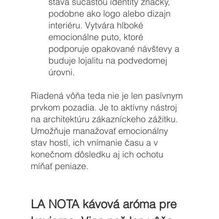
stáva súčasťou identity značky, 
podobne ako logo alebo dizajn 
interiéru. Vytvára hlboké 
emocionálne puto, ktoré 
podporuje opakované návštevy a 
buduje lojalitu na podvedomej 
úrovni.
Riadená vôňa teda nie je len pasívnym 
prvkom pozadia. Je to aktívny nástroj 
na architektúru zákazníckeho zážitku. 
Umožňuje manažovať emocionálny 
stav hostí, ich vnímanie času a v 
konečnom dôsledku aj ich ochotu 
míňať peniaze.
LA NOTA kávová aróma pre 