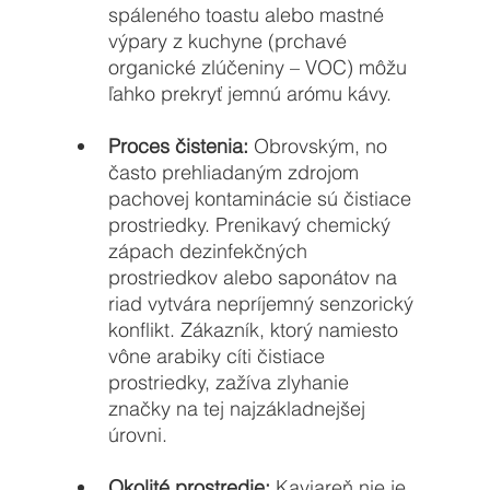
spáleného toastu alebo mastné 
výpary z kuchyne (prchavé 
organické zlúčeniny – VOC) môžu 
ľahko prekryť jemnú arómu kávy.
Proces čistenia:
 Obrovským, no 
často prehliadaným zdrojom 
pachovej kontaminácie sú čistiace 
prostriedky. Prenikavý chemický 
zápach dezinfekčných 
prostriedkov alebo saponátov na 
riad vytvára nepríjemný senzorický 
konflikt. Zákazník, ktorý namiesto 
vône arabiky cíti čistiace 
prostriedky, zažíva zlyhanie 
značky na tej najzákladnejšej 
úrovni.
Okolité prostredie:
 Kaviareň nie je 