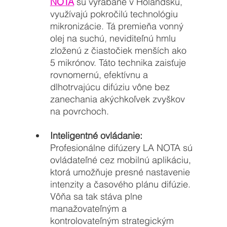
NOTA
 sú vyrábané v Holandsku, 
využívajú pokročilú technológiu 
mikronizácie. Tá premieňa vonný 
olej na suchú, neviditeľnú hmlu 
zloženú z čiastočiek menších ako 
5 mikrónov. Táto technika zaisťuje 
rovnomernú, efektívnu a 
dlhotrvajúcu difúziu vône bez 
zanechania akýchkoľvek zvyškov 
na povrchoch.
Inteligentné ovládanie:
Profesionálne difúzery LA NOTA sú 
ovládateľné cez mobilnú aplikáciu, 
ktorá umožňuje presné nastavenie 
intenzity a časového plánu difúzie. 
Vôňa sa tak stáva plne 
manažovateľným a 
kontrolovateľným strategickým 