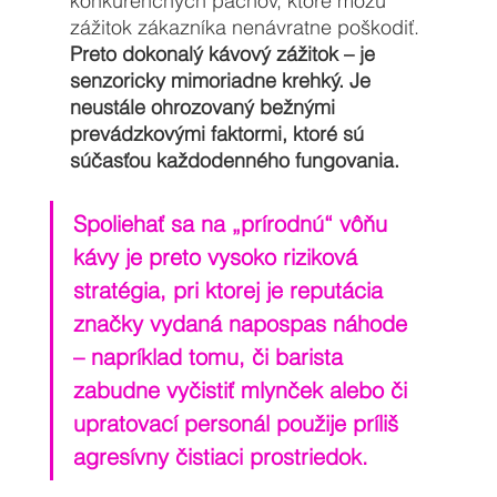
konkurenčných pachov, ktoré môžu 
zážitok zákazníka nenávratne poškodiť. 
Preto dokonalý kávový zážitok – je 
senzoricky mimoriadne krehký. Je 
neustále ohrozovaný bežnými 
prevádzkovými faktormi, ktoré sú 
súčasťou každodenného fungovania. 
Spoliehať sa na „prírodnú“ vôňu 
kávy je preto vysoko riziková 
stratégia, pri ktorej je reputácia 
značky vydaná napospas náhode 
– napríklad tomu, či barista 
zabudne vyčistiť mlynček alebo či 
upratovací personál použije príliš 
agresívny čistiaci prostriedok.