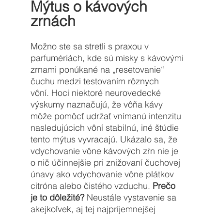
Mýtus o kávových 
zrnách 
Možno ste sa stretli s praxou v 
parfumériách, kde sú misky s kávovými 
zrnami ponúkané na „resetovanie“ 
čuchu medzi testovaním rôznych 
vôní. Hoci niektoré neurovedecké 
výskumy naznačujú, že vôňa kávy 
môže pomôcť udržať vnímanú intenzitu 
nasledujúcich vôní stabilnú, iné štúdie 
tento mýtus vyvracajú. Ukázalo sa, že 
vdychovanie vône kávových zŕn nie je 
o nič účinnejšie pri znižovaní čuchovej 
únavy ako vdychovanie vône plátkov 
citróna alebo čistého vzduchu. 
Prečo 
je to dôležité?
 Neustále vystavenie sa 
akejkoľvek, aj tej najpríjemnejšej 