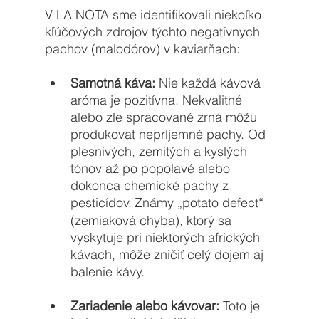
V LA NOTA sme identifikovali niekoľko 
kľúčových zdrojov týchto negatívnych 
pachov (malodórov) v kaviarňach:
Samotná káva:
 Nie každá kávová 
aróma je pozitívna. Nekvalitné 
alebo zle spracované zrná môžu 
produkovať nepríjemné pachy. Od 
plesnivých, zemitých a kyslých 
tónov až po popolavé alebo 
dokonca chemické pachy z 
pesticídov.
Známy „potato defect“ 
(zemiaková chyba), ktorý sa 
vyskytuje pri niektorých afrických 
kávach, môže zničiť celý dojem aj 
balenie kávy. 
Zariadenie alebo kávovar:
 Toto je 