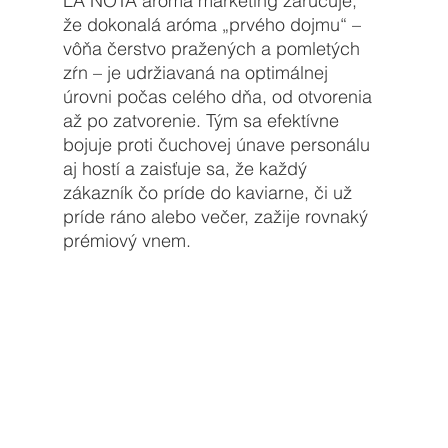
LA NOTA aróma marketing zaručuje, 
že dokonalá aróma „prvého dojmu“ – 
vôňa čerstvo pražených a pomletých 
zŕn – je udržiavaná na optimálnej 
úrovni počas celého dňa, od otvorenia 
až po zatvorenie. Tým sa efektívne 
bojuje proti čuchovej únave personálu 
aj hostí a zaisťuje sa, že každý 
zákazník čo príde do kaviarne, či už 
príde ráno alebo večer, zažije rovnaký 
prémiový vnem.