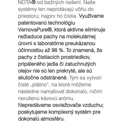
NOTA
®
 od bežných riešení. Naše 
systémy len nepridávajú vôňu do 
priestoru; najprv ho čistia. 
Využívame 
patentovanú technológiu 
VernovaPure®, ktorá aktívne eliminuje 
nežiaduce pachy na molekulárnej 
úrovni s laboratórne preukázanou 
účinnosťou až 98 %. To znamená, že 
pachy z čistiacich prostriedkov, 
pripáleného jedla či zatuchnutých 
olejov nie sú len prekryté, ale sú 
skutočne odstránené. 
Tým sa vytvorí 
čisté „plátno“, na ktoré môžeme 
následne namaľovať dokonalú, ničím 
nerušenú kávovú arómu. 
Nepredávame osviežovače vzduchu; 
poskytujeme komplexný systém pre 
dokonalú atmosféru
.