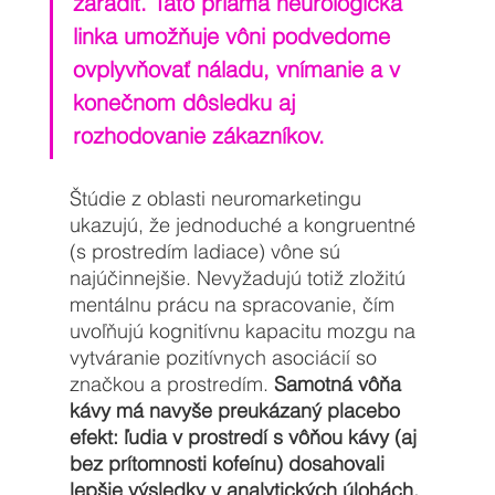
zaradiť. Táto priama neurologická 
linka umožňuje vôni podvedome 
ovplyvňovať náladu, vnímanie a v 
konečnom dôsledku aj 
rozhodovanie zákazníkov.
Štúdie z oblasti neuromarketingu 
ukazujú, že jednoduché a kongruentné 
(s prostredím ladiace) vône sú 
najúčinnejšie. Nevyžadujú totiž zložitú 
mentálnu prácu na spracovanie, čím 
uvoľňujú kognitívnu kapacitu mozgu na 
vytváranie pozitívnych asociácií so 
značkou a prostredím. 
Samotná vôňa 
kávy má navyše preukázaný placebo 
efekt: ľudia v prostredí s vôňou kávy (aj 
bez prítomnosti kofeínu) dosahovali 
lepšie výsledky v analytických úlohách, 