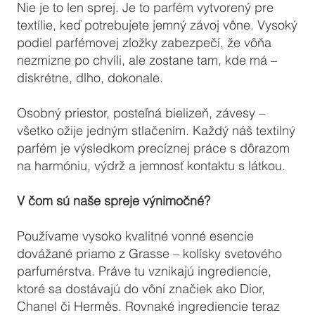
Nie je to len sprej. Je to parfém vytvorený pre
textílie, keď potrebujete jemný závoj vône. Vysoký
podiel parfémovej zložky zabezpečí, že vôňa
nezmizne po chvíli, ale zostane tam, kde má –
diskrétne, dlho, dokonale.
Osobný priestor, posteľná bielizeň, závesy –
všetko ožije jedným stlačením. Každý náš textilný
parfém je výsledkom precíznej práce s dôrazom
na harmóniu, výdrž a jemnosť kontaktu s látkou.
V čom sú naše spreje výnimočné?
Používame vysoko kvalitné vonné esencie
dovážané priamo z Grasse – kolísky svetového
parfumérstva. Práve tu vznikajú ingrediencie,
ktoré sa dostávajú do vôní značiek ako Dior,
Chanel či Hermès. Rovnaké ingrediencie teraz