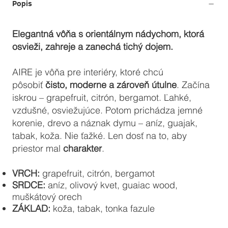
Popis
Elegantná vôňa s orientálnym nádychom, ktorá
osvieži, zahreje a zanechá tichý dojem.
AIRE je vôňa pre interiéry, ktoré chcú
pôsobiť
čisto, moderne a zároveň útulne
. Začína
iskrou – grapefruit, citrón, bergamot. Ľahké,
vzdušné, osviežujúce. Potom prichádza jemné
korenie, drevo a náznak dymu – aníz, guajak,
tabak, koža. Nie ťažké. Len dosť na to, aby
priestor mal
charakter
.
VRCH:
grapefruit, citrón, bergamot
SRDCE:
aníz, olivový kvet, guaiac wood,
muškátový orech
ZÁKLAD:
koža, tabak, tonka fazule