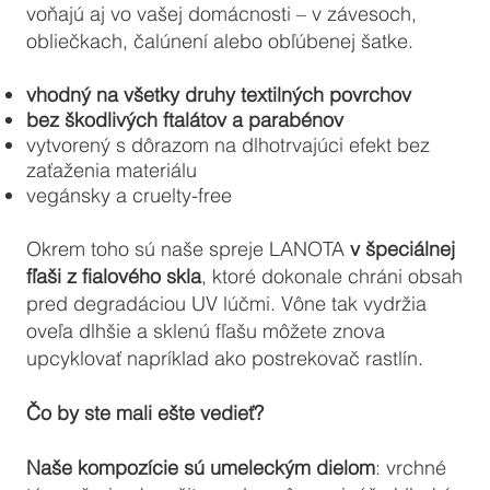
voňajú aj vo vašej domácnosti – v závesoch,
obliečkach, čalúnení alebo obľúbenej šatke.
vhodný na všetky druhy textilných povrchov
bez škodlivých ftalátov a parabénov
vytvorený s dôrazom na dlhotrvajúci efekt bez
zaťaženia materiálu
vegánsky a cruelty-free
Okrem toho sú naše spreje LANOTA
v špeciálnej
fľaši z fialového skla
, ktoré dokonale chráni obsah
pred degradáciou UV lúčmi. Vône tak vydržia
oveľa dlhšie a sklenú fľašu môžete znova
upcyklovať napríklad ako postrekovač rastlín.
Čo by ste mali ešte vedieť?
Naše kompozície sú umeleckým dielom
: vrchné