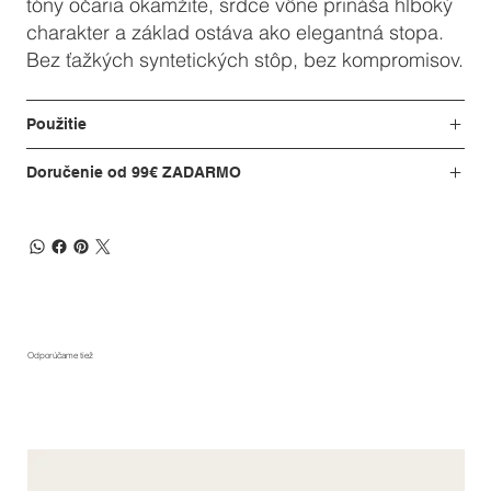
tóny očaria okamžite, srdce vône prináša hlboký
charakter a základ ostáva ako elegantná stopa.
Bez ťažkých syntetických stôp, bez kompromisov.
Použitie
Doručenie od 99€ ZADARMO
Odporúčame tiež