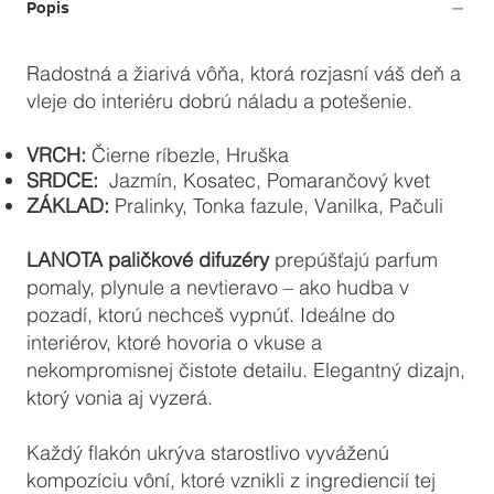
Popis
Radostná a žiarivá vôňa, ktorá rozjasní váš deň a
vleje do interiéru dobrú náladu a potešenie.
VRCH:
Čierne ríbezle, Hruška
SRDCE:
Jazmín, Kosatec, Pomarančový kvet
ZÁKLAD:
Pralinky, Tonka fazule, Vanilka, Pačuli
LANOTA paličkové difuzéry
prepúšťajú parfum
pomaly, plynule a nevtieravo – ako hudba v
pozadí, ktorú nechceš vypnúť. Ideálne do
interiérov, ktoré hovoria o vkuse a
nekompromisnej čistote detailu. Elegantný dizajn,
ktorý vonia aj vyzerá.
Každý flakón ukrýva starostlivo vyváženú
kompozíciu vôní, ktoré vznikli z ingrediencií tej