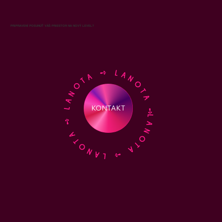
PRIPRAVENÍ POSUNÚŤ VÁŠ PRIESTOR NA NOVÝ LEVEL?
LANOTA ➺ LANOTA ➺ LANOTA ➺ LANOTA ➺
KONTAKT