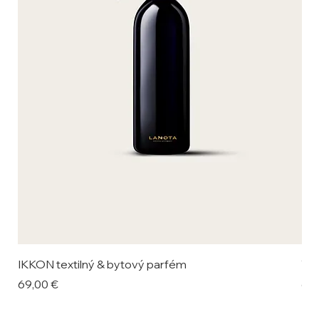
IKKON textilný & bytový parfém
VAL
Cena
Ce
69,00 €
69,