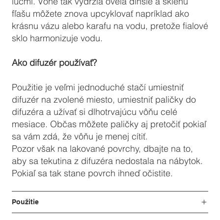
lúčmi. Vône tak vydržia oveľa dlhšie a sklenú
fľašu môžete znova upcyklovať napríklad ako
krásnu vázu alebo karafu na vodu, pretože fialové
sklo harmonizuje vodu.
Ako difuzér používať?
Použitie je veľmi jednoduché stačí umiestniť
difuzér na zvolené miesto, umiestniť paličky do
difuzéra a užívať si dlhotrvajúcu vôňu celé
mesiace. Občas môžete paličky aj pretočiť pokiaľ
sa vám zdá, že vôňu je menej cítiť.
Pozor však na lakované povrchy, dbajte na to,
aby sa tekutina z difuzéra nedostala na nábytok.
Pokiaľ sa tak stane povrch ihneď očistite.
Použitie