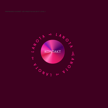
PRIPRAVENÍ POSUNÚŤ VÁŠ PRIESTOR NA NOVÝ LEVEL?
LANOTA ➺ LANOTA ➺ LANOTA ➺ LANOTA ➺
KONTAKT