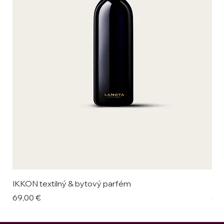
IKKON textilný & bytový parfém
VAL
Cena
Ce
69,00 €
69,