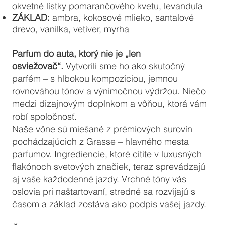
okvetné lístky pomarančového kvetu, levanduľa
ZÁKLAD:
ambra, kokosové mlieko, santalové
drevo, vanilka, vetiver, myrha
Parfum do auta, ktorý nie je „len
osviežovač“.
Vytvorili sme ho ako skutočný
parfém – s hlbokou kompozíciou, jemnou
rovnováhou tónov a výnimočnou výdržou. Niečo
medzi dizajnovým doplnkom a vôňou, ktorá vám
robí spoločnosť.
Naše vône sú miešané z prémiových surovín
pochádzajúcich z Grasse – hlavného mesta
parfumov. Ingrediencie, ktoré cítite v luxusných
flakónoch svetových značiek, teraz sprevádzajú
aj vaše každodenné jazdy. Vrchné tóny vás
oslovia pri naštartovaní, stredné sa rozvíjajú s
časom a základ zostáva ako podpis vašej jazdy.