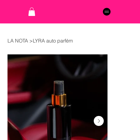
LA NOTA
>
LYRA auto parfém