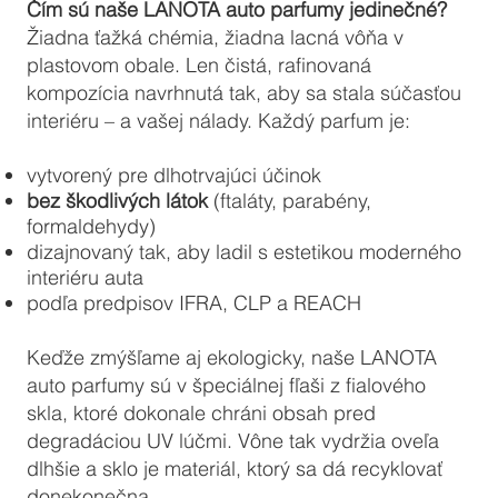
Čím sú naše LANOTA auto parfumy jedinečné?
Žiadna ťažká chémia, žiadna lacná vôňa v
plastovom obale. Len čistá, rafinovaná
kompozícia navrhnutá tak, aby sa stala súčasťou
interiéru – a vašej nálady. Každý parfum je:
vytvorený pre dlhotrvajúci účinok
bez škodlivých látok
(ftaláty, parabény,
formaldehydy)
dizajnovaný tak, aby ladil s estetikou moderného
interiéru auta
podľa predpisov IFRA, CLP a REACH
Keďže zmýšľame aj ekologicky, naše LANOTA
auto parfumy sú v špeciálnej fľaši z fialového
skla, ktoré dokonale chráni obsah pred
degradáciou UV lúčmi. Vône tak vydržia oveľa
dlhšie a sklo je materiál, ktorý sa dá recyklovať
donekonečna.