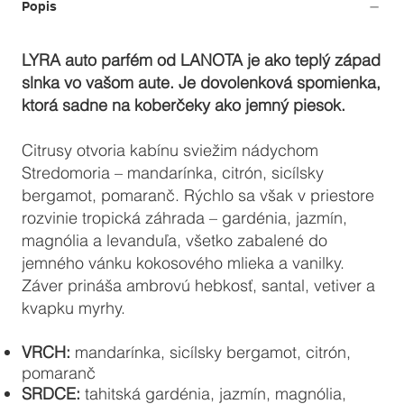
Popis
LYRA auto parfém od LANOTA je ako teplý západ
slnka vo vašom aute. Je dovolenková spomienka,
ktorá sadne na koberčeky ako jemný piesok.
Citrusy otvoria kabínu sviežim nádychom
Stredomoria – mandarínka, citrón, sicílsky
bergamot, pomaranč. Rýchlo sa však v priestore
rozvinie tropická záhrada – gardénia, jazmín,
magnólia a levanduľa, všetko zabalené do
jemného vánku kokosového mlieka a vanilky.
Záver prináša ambrovú hebkosť, santal, vetiver a
kvapku myrhy.
VRCH:
mandarínka, sicílsky bergamot, citrón,
pomaranč
SRDCE:
tahitská gardénia, jazmín, magnólia,