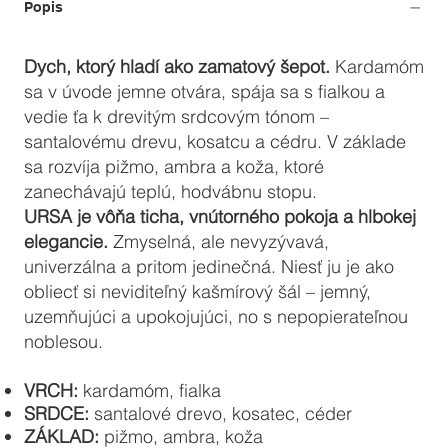
Popis
Dych, ktorý hladí ako zamatový šepot.
Kardamóm
sa v úvode jemne otvára, spája sa s fialkou a
vedie ťa k drevitým srdcovým tónom –
santalovému drevu, kosatcu a cédru. V základe
sa rozvíja pižmo, ambra a koža, ktoré
zanechávajú teplú, hodvábnu stopu.
URSA je vôňa ticha, vnútorného pokoja a hlbokej
elegancie.
Zmyselná, ale nevyzývavá,
univerzálna a pritom jedinečná. Niesť ju je ako
obliecť si neviditeľný kašmírový šál – jemný,
uzemňujúci a upokojujúci, no s nepopierateľnou
noblesou.
VRCH:
kardamóm, fialka
SRDCE:
santalové drevo, kosatec, céder
ZÁKLAD:
pižmo, ambra, koža