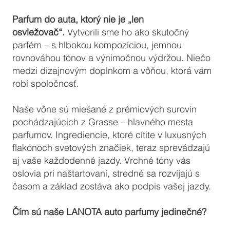
Parfum do auta, ktorý nie je „len
osviežovač“.
Vytvorili sme ho ako skutočný
parfém – s hlbokou kompozíciou, jemnou
rovnováhou tónov a výnimočnou výdržou. Niečo
medzi dizajnovým doplnkom a vôňou, ktorá vám
robí spoločnosť.
Naše vône sú miešané z prémiových surovín
pochádzajúcich z Grasse – hlavného mesta
parfumov. Ingrediencie, ktoré cítite v luxusných
flakónoch svetových značiek, teraz sprevádzajú
aj vaše každodenné jazdy. Vrchné tóny vás
oslovia pri naštartovaní, stredné sa rozvíjajú s
časom a základ zostáva ako podpis vašej jazdy.
Čím sú naše LANOTA auto parfumy jedinečné?