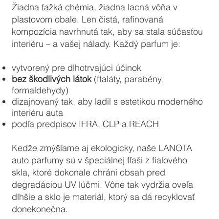
Žiadna ťažká chémia, žiadna lacná vôňa v
plastovom obale. Len čistá, rafinovaná
kompozícia navrhnutá tak, aby sa stala súčasťou
interiéru – a vašej nálady. Každý parfum je:
vytvorený pre dlhotrvajúci účinok
bez škodlivých látok
(ftaláty, parabény,
formaldehydy)
dizajnovaný tak, aby ladil s estetikou moderného
interiéru auta
podľa predpisov IFRA, CLP a REACH
Keďže zmýšľame aj ekologicky, naše LANOTA
auto parfumy sú v špeciálnej fľaši z fialového
skla, ktoré dokonale chráni obsah pred
degradáciou UV lúčmi. Vône tak vydržia oveľa
dlhšie a sklo je materiál, ktorý sa dá recyklovať
donekonečna.