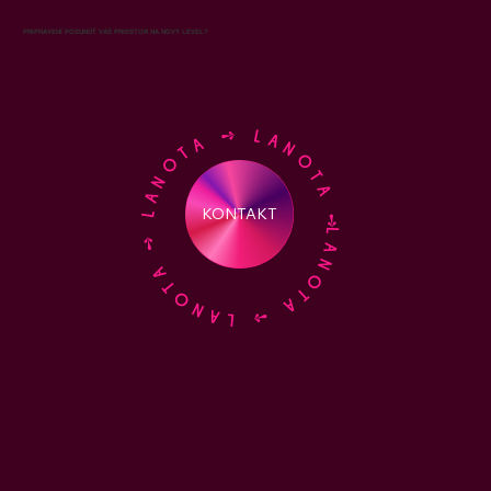
PRIPRAVENÍ POSUNÚŤ VÁŠ PRIESTOR NA NOVÝ LEVEL?
LANOTA ➺ LANOTA ➺ LANOTA ➺ LANOTA ➺
KONTAKT