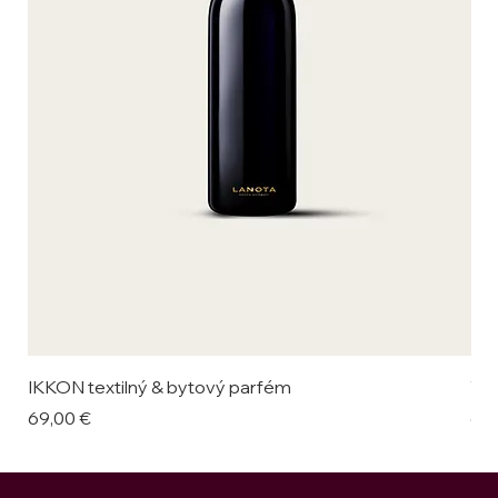
IKKON textilný & bytový parfém
VAL
Cena
Ce
69,00 €
69,